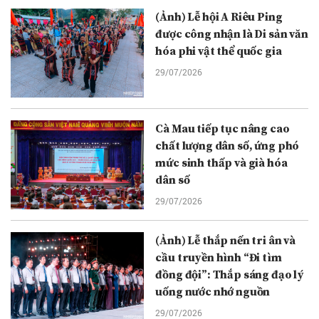
(Ảnh) Lễ hội A Riêu Ping
được công nhận là Di sản văn
hóa phi vật thể quốc gia
29/07/2026
Cà Mau tiếp tục nâng cao
chất lượng dân số, ứng phó
mức sinh thấp và già hóa
dân số
29/07/2026
(Ảnh) Lễ thắp nến tri ân và
cầu truyền hình “Đi tìm
đồng đội”: Thắp sáng đạo lý
uống nước nhớ nguồn
29/07/2026