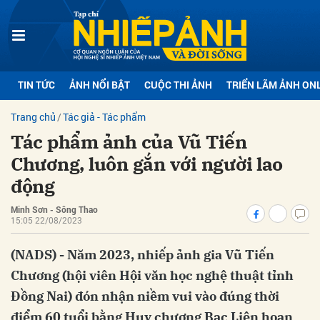
bình luận
TIN TỨC
ẢNH NỔI BẬT
CUỘC THI ẢNH
TRIỂN LÃM ẢNH ON
Trang chủ
Tác giả - Tác phẩm
Tác phẩm ảnh của Vũ Tiến
Chương, luôn gắn với người lao
động
Minh Sơn - Sông Thao
Hủy
G
15:05 22/08/2023
(NADS) - Năm 2023, nhiếp ảnh gia Vũ Tiến
Chương (hội viên Hội văn học nghệ thuật tỉnh
Đồng Nai) đón nhận niềm vui vào đúng thời
điểm 60 tuổi bằng Huy chương Bạc Liên hoan