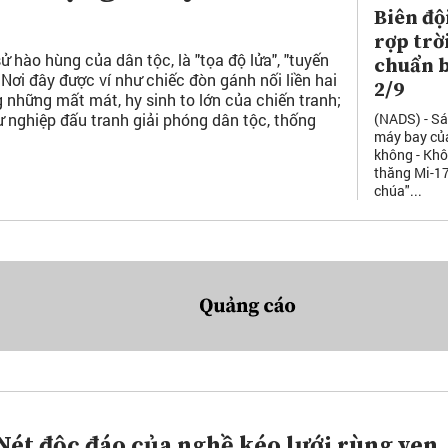
Biên độ
rợp trờ
ử hào hùng của dân tộc, là "tọa độ lửa", "tuyến
chuẩn 
ơi đây được ví như chiếc đòn gánh nối liền hai
2/9
 những mất mát, hy sinh to lớn của chiến tranh;
(NADS) - Sá
ự nghiệp đấu tranh giải phóng dân tộc, thống
máy bay củ
không - Kh
thăng Mi-17
chúa"...
Nét độc đáo của nghề kéo lưới rùng ven