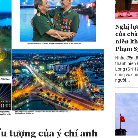
Nghị lự
của ch
niên kh
Phạm S
Nhắc đến t
thanh niên 
Long (SN 19
cũng vô cùn
người...
u tượng của ý chí anh