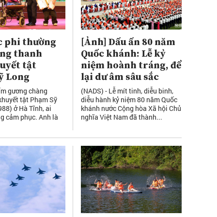
c phi thường
[Ảnh] Dấu ấn 80 năm
àng thanh
Quốc khánh: Lễ kỷ
uyết tật
niệm hoành tráng, để
ỹ Long
lại dư âm sâu sắc
ấm gương chàng
(NADS) - Lễ mít tinh, diễu binh,
khuyết tật Phạm Sỹ
diễu hành kỷ niệm 80 năm Quốc
88) ở Hà Tĩnh, ai
khánh nước Cộng hòa Xã hội Chủ
g cảm phục. Anh là
nghĩa Việt Nam đã thành...