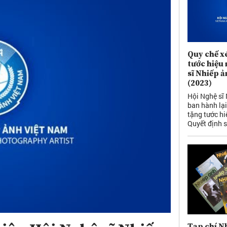
Quy chế x
tước hiệu 
sĩ Nhiếp 
(2023)
Hội Nghệ sĩ
ban hành lạ
tặng tước hi
Quyết định 
Tạp chí Nh