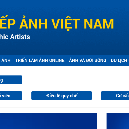
IẾP ẢNH VIỆT NAM
ic Artists
I ẢNH
TRIỂN LÃM ẢNH ONLINE
ẢNH VÀ ĐỜI SỐNG
DU LỊCH 
ng
i viên
Điều lệ quy chế
Cơ cấ