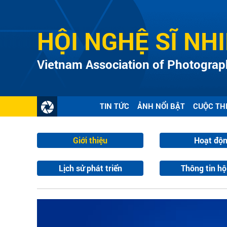
HỘI NGHỆ SĨ NH
Vietnam Association of Photograph
TIN TỨC
ẢNH NỔI BẬT
CUỘC TH
Giới thiệu
Hoạt độ
Lịch sử phát triển
Thông tin hộ