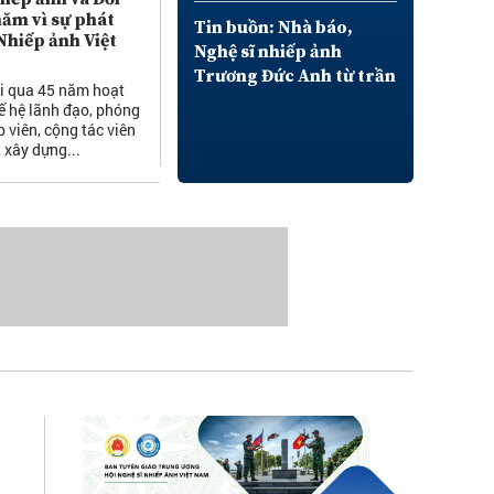
năm vì sự phát
Tin buồn: Nhà báo,
Nhiếp ảnh Việt
Nghệ sĩ nhiếp ảnh
Trương Đức Anh từ trần
ải qua 45 năm hoạt
ế hệ lãnh đạo, phóng
p viên, cộng tác viên
 xây dựng...