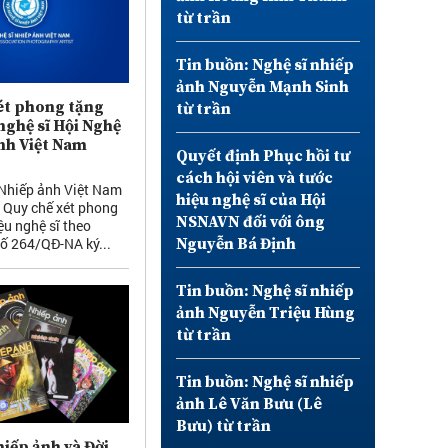
từ trần
Tin buồn: Nghệ sĩ nhiếp
ảnh Nguyễn Mạnh Sinh
ét phong tặng
từ trần
nghệ sĩ Hội Nghệ
ảnh Việt Nam
Quyết định Phục hồi tư
cách hội viên và tước
 Nhiếp ảnh Việt Nam
hiệu nghệ sĩ của Hội
i Quy chế xét phong
NSNAVN đối với ông
ệu nghệ sĩ theo
số 264/QĐ-NA ký...
Nguyễn Bá Định
Tin buồn: Nghệ sĩ nhiếp
ảnh Nguyễn Triệu Hùng
từ trần
Tin buồn: Nghệ sĩ nhiếp
ảnh Lê Văn Bưu (Lê
Bưu) từ trần
iếp ảnh và Đời