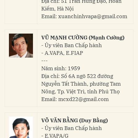
Địa chỉ: 51 Trần Hưng Đạo, Hoàn
Kiếm, Hà Nội
Email: xuanchinhvapa@gmail.com
VŨ MẠNH CƯỜNG (Mạnh Cường)
- Ủy viên Ban Chấp hành
- A.VAPA, E.FIAP
---
Năm sinh: 1959
Địa chỉ: Số 6A ngõ 522 đường
Nguyễn Tất Thành, phường Tam
Nông, Tp. Việt Trì, tỉnh Phú Thọ
Email: mcxd22@gmail.com
VÕ VĂN BẰNG (Duy Bằng)
- Ủy viên Ban Chấp hành
- E.VAPA/G