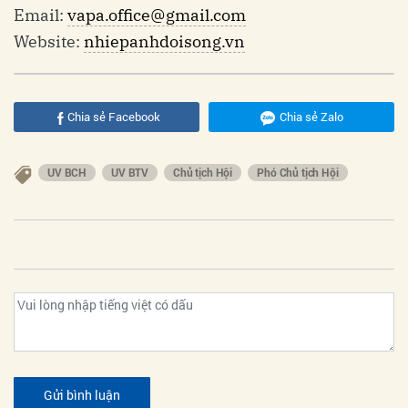
Email:
vapa.office@gmail.com
Website:
nhiepanhdoisong.vn
Chia sẻ Facebook
Chia sẻ Zalo
UV BCH
UV BTV
Chủ tịch Hội
Phó Chủ tịch Hội
Gửi bình luận