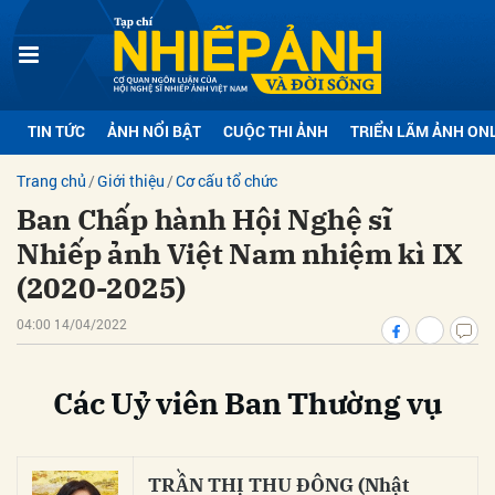
bình luận
TIN TỨC
ẢNH NỔI BẬT
CUỘC THI ẢNH
TRIỂN LÃM ẢNH ON
Trang chủ
Giới thiệu
Cơ cấu tổ chức
Ban Chấp hành Hội Nghệ sĩ
Nhiếp ảnh Việt Nam nhiệm kì IX
(2020-2025)
04:00 14/04/2022
Hủy
G
Các Uỷ viên Ban Thường vụ
TRẦN THỊ THU ĐÔNG (Nhật