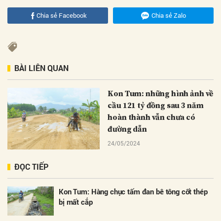
Chia sẻ Facebook
Chia sẻ Zalo
BÀI LIÊN QUAN
Kon Tum: những hình ảnh về
cầu 121 tỷ đồng sau 3 năm
hoàn thành vẫn chưa có
đường dẫn
24/05/2024
ĐỌC TIẾP
Kon Tum: Hàng chục tấm đan bê tông cốt thép
bị mất cắp