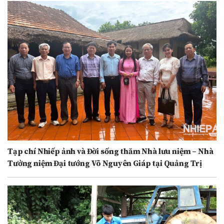
Tạp chí Nhiếp ảnh và Đời sống thăm Nhà lưu niệm – Nhà
Tưởng niệm Đại tướng Võ Nguyên Giáp tại Quảng Trị