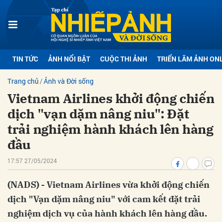
bình luận
TIN TỨC
ẢNH NỔI BẬT
CUỘC THI ẢNH
TRIỂN LÃM ẢNH ON
Trang chủ
Ảnh và Đời sống
Vietnam Airlines khởi động chiến
dịch "vạn dặm nâng niu": Đặt
trải nghiệm hành khách lên hàng
đầu
Hủy
G
17:57 27/05/2024
(NADS) - Vietnam Airlines vừa khởi động chiến
dịch "Vạn dặm nâng niu" với cam kết đặt trải
nghiệm dịch vụ của hành khách lên hàng đầu.