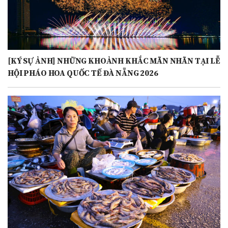
[KÝ SỰ ẢNH] NHỮNG KHOẢNH KHẮC MÃN NHÃN TẠI LỄ
HỘI PHÁO HOA QUỐC TẾ ĐÀ NẴNG 2026