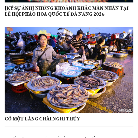
[KÝ SỰ ẢNH] NHỮNG KHOẢNH KHẮC MÃN NHÃN TẠI
LỄ HỘI PHÁO HOA QUỐC TẾ ĐÀ NẴNG 2026
CÓ MỘT LÀNG CHÀI NGHI THỦY