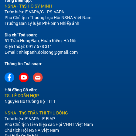
Tổng Biên tập:
NSNA - ThS HỒ SỸ MINH
Tước hiệu: E.VAPA/G - PS.VAPA
Phó Chủ tịch Thường trực Hội NSNA Việt Nam
Trưởng Ban Lý luận Phê bình Nhiếp ảnh
Địa chỉ Toà soạn:
51 Trần Hưng Đạo, Hoàn Kiếm, Hà Nội
Điện thoại: 0917 578 311
E-mail:
nhiepanh.doisong@gmail.com
Thông tin Toà soạn:
Hội đồng Cố vấn:
TS. LÊ DOÃN HỢP
Nguyên Bộ trưởng Bộ TTTT
NSNA - ThS TRẦN THỊ THU ĐÔNG
Tước hiệu: E.VAPA - E.FIAP
Phó Chủ tịch Liên hiệp các Hội VHNT Việt Nam
Chủ tịch Hội NSNA Việt Nam
Đại biểu Quốc hội