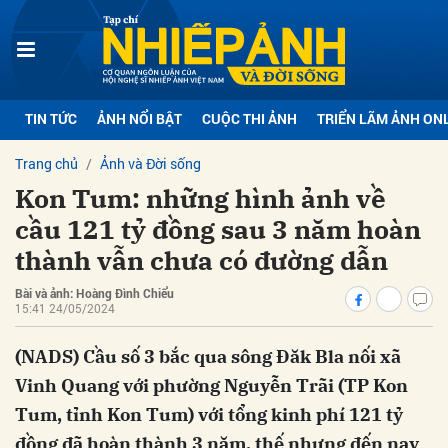
bình luận
TIN TỨC
ẢNH NỔI BẬT
CUỘC THI ẢNH
TRIỂN LÃM ẢNH ON
Trang chủ
Ảnh và Đời sống
Kon Tum: những hình ảnh về
cầu 121 tỷ đồng sau 3 năm hoàn
thành vẫn chưa có đường dẫn
Bài và ảnh: Hoàng Đình Chiểu
15:41 24/05/2024
Hủy
G
(NADS) Cầu số 3 bắc qua sông Đăk Bla nối xã
Vinh Quang với phường Nguyễn Trãi (TP Kon
Tum, tỉnh Kon Tum) với tổng kinh phí 121 tỷ
đồng đã hoàn thành 3 năm, thế nhưng đến nay