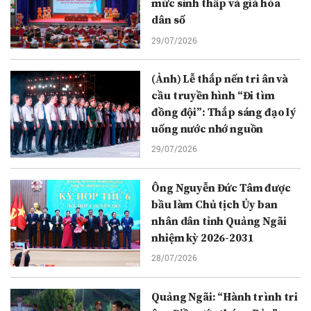
mức sinh thấp và già hóa
dân số
29/07/2026
(Ảnh) Lễ thắp nến tri ân và
cầu truyền hình “Đi tìm
đồng đội”: Thắp sáng đạo lý
uống nước nhớ nguồn
29/07/2026
Ông Nguyễn Đức Tâm được
bầu làm Chủ tịch Ủy ban
nhân dân tỉnh Quảng Ngãi
nhiệm kỳ 2026-2031
28/07/2026
Quảng Ngãi: “Hành trình tri