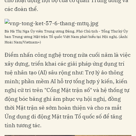
cho hoạt động nội bộ của cơ quan Trung ương và
các đoàn thể.
Bà Hà Thị Nga Ủy viên Trung ương Đảng, Phó Chủ tịch - Tổng Thư ký Ủy
ban Trung ương Mặt trận Tổ quốc Việt Nam phát biểu tại Hội nghị. (Ảnh:
Hoài Nam/Vietnam+)
Điểm nhấn công nghệ trong nửa cuối năm là việc
xây dựng, triển khai các giải pháp ứng dụng trí
tuệ nhân tạo (AI) sâu rộng như: Trợ lý ảo thông
minh; phần mềm AI hỗ trợ tổng hợp ý kiến, kiến
nghị cử tri trên "Cổng Mặt trận số" và hệ thống tự
động bóc băng ghi âm phục vụ hội nghị, đồng
thời Mặt trận sẽ sớm hoàn thiện và cho ra mắt
Ứng dụng di động Mặt trận Tổ quốc số để tăng
tính tương tác.