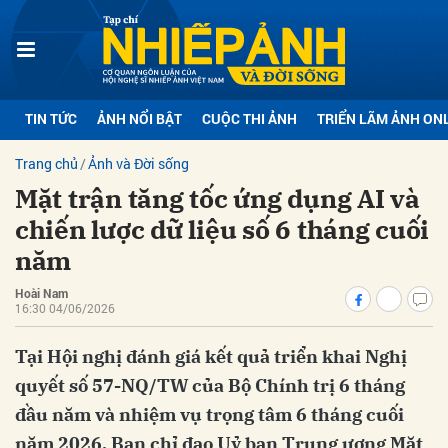
bình luận
TIN TỨC
ẢNH NỔI BẬT
CUỘC THI ẢNH
TRIỂN LÃM ẢNH ON
Trang chủ
Ảnh và Đời sống
Mặt trận tăng tốc ứng dụng AI và
chiến lược dữ liệu số 6 tháng cuối
năm
Hoài Nam
Hủy
G
16:30 04/06/2026
Tại Hội nghị đánh giá kết quả triển khai Nghị
quyết số 57-NQ/TW của Bộ Chính trị 6 tháng
đầu năm và nhiệm vụ trọng tâm 6 tháng cuối
năm 2026, Ban chỉ đạo Uỷ ban Trung ương Mặt