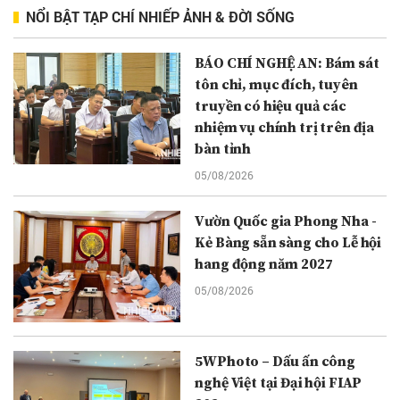
NỔI BẬT TẠP CHÍ NHIẾP ẢNH & ĐỜI SỐNG
BÁO CHÍ NGHỆ AN: Bám sát
tôn chỉ, mục đích, tuyên
truyền có hiệu quả các
nhiệm vụ chính trị trên địa
bàn tỉnh
05/08/2026
Vườn Quốc gia Phong Nha -
Kẻ Bàng sẵn sàng cho Lễ hội
hang động năm 2027
05/08/2026
5WPhoto – Dấu ấn công
nghệ Việt tại Đại hội FIAP