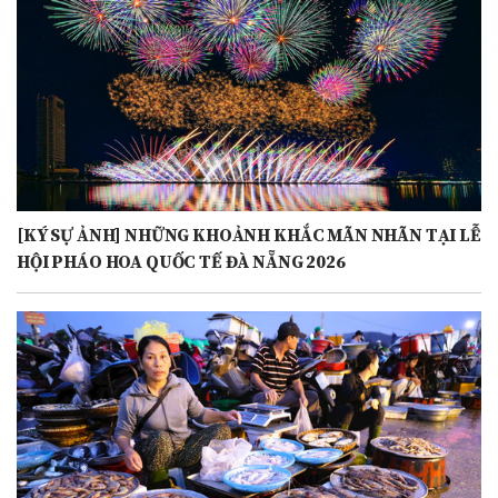
[KÝ SỰ ẢNH] NHỮNG KHOẢNH KHẮC MÃN NHÃN TẠI LỄ
HỘI PHÁO HOA QUỐC TẾ ĐÀ NẴNG 2026