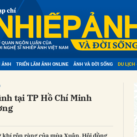
bình luận
I ẢNH
TRIỂN LÃM ẢNH ONLINE
ẢNH VÀ ĐỜI SỐNG
DU LỊCH 
á
Hủy
G
nh tại TP Hồ Chí Minh
ơng
khí rộn ràng của mùa Xuân, Hội đồng