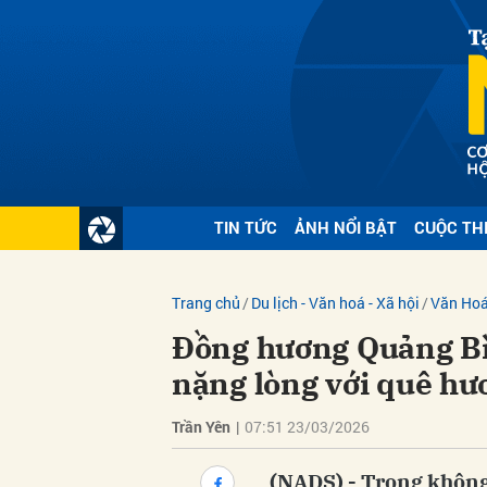
Gửi 
TIN TỨC
ẢNH NỔI BẬT
CUỘC TH
Trang chủ
Du lịch - Văn hoá - Xã hội
Văn Ho
Đồng hương Quảng Bì
nặng lòng với quê hư
Trần Yên
|
07:51 23/03/2026
(NADS) - Trong không 