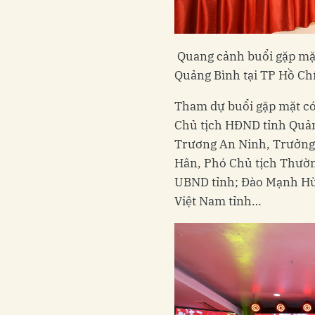
Quang cảnh buổi gặp mặ
Quảng Bình tại TP Hồ C
Tham dự buổi gặp mặt có
Chủ tịch HĐND tỉnh Quản
Trương An Ninh, Trưởng 
Hân, Phó Chủ tịch Thườn
UBND tỉnh; Đào Mạnh Hù
Việt Nam tỉnh…