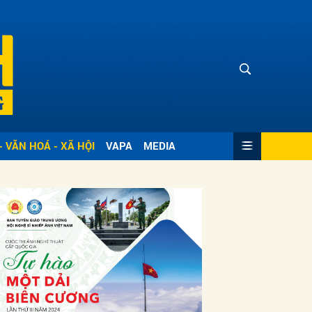
- VĂN HOÁ - XÃ HỘI
VAPA
MEDIA
ửi