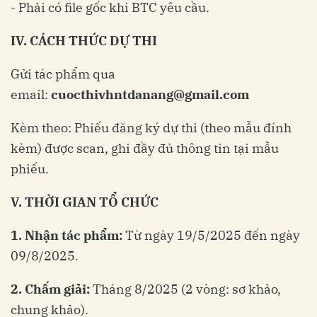
- Phải có file gốc khi BTC yêu cầu.
IV
.
CÁCH
THỨC
DỰ
THI
Gửi tác phẩm qua
email:
cuocthivhntdanang@gmail.com
Kèm theo: Phiếu đăng ký dự thi (theo mẫu đính
kèm) được scan, ghi đầy đủ thông tin tại mẫu
phiếu.
V.
THỜI
GIAN
TỔ
CHỨC
1.
Nhận
tác
phẩm
:
Từ ngày 19/5/2025 đến ngày
09/8/2025.
2.
Chấm
giải
:
Tháng 8/2025 (2 vòng: sơ khảo,
chung khảo).