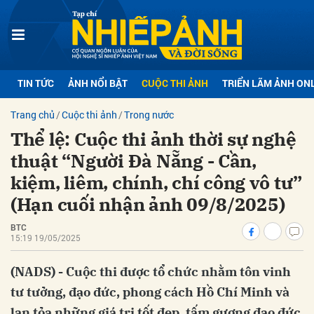
bình luận
TIN TỨC
ẢNH NỔI BẬT
CUỘC THI ẢNH
TRIỂN LÃM ẢNH ON
Trang chủ
Cuộc thi ảnh
Trong nước
Thể lệ: Cuộc thi ảnh thời sự nghệ
thuật “Người Đà Nẵng - Cần,
kiệm, liêm, chính, chí công vô tư”
(Hạn cuối nhận ảnh 09/8/2025)
Hủy
G
BTC
15:19 19/05/2025
(NADS) - Cuộc thi được tổ chức nhằm tôn vinh
tư tưởng, đạo đức, phong cách Hồ Chí Minh và
lan tỏa những giá trị tốt đẹp, tấm gương đạo đức