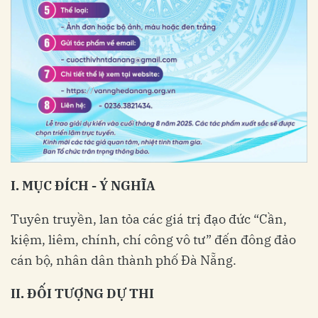
I.
MỤC
ĐÍCH
-
Ý
NGHĨA
Tuyên truyền, lan tỏa các giá trị đạo đức “Cần,
kiệm, liêm, chính, chí công vô tư” đến đông đảo
cán bộ, nhân dân thành phố Đà Nẵng.
II
.
ĐỐI
TƯỢNG
DỰ
THI