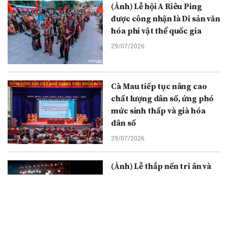
(Ảnh) Lễ hội A Riêu Ping
được công nhận là Di sản văn
hóa phi vật thể quốc gia
29/07/2026
Cà Mau tiếp tục nâng cao
chất lượng dân số, ứng phó
mức sinh thấp và già hóa
dân số
29/07/2026
(Ảnh) Lễ thắp nến tri ân và
cầu truyền hình “Đi tìm
đồng đội”: Thắp sáng đạo lý
uống nước nhớ nguồn
29/07/2026