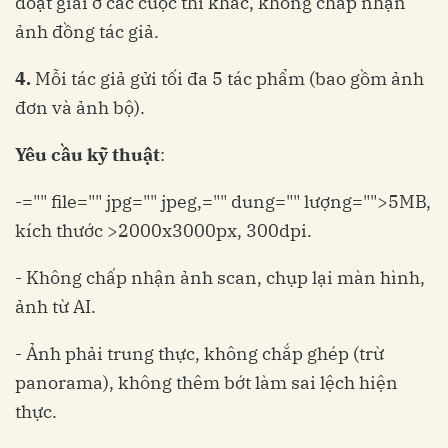
đoạt giải ở các cuộc thi khác, không chấp nhận
ảnh đồng tác giả.
4.
Mỗi tác giả gửi tối đa 5 tác phẩm (bao gồm ảnh
đơn và ảnh bộ).
Yêu
cầu
kỹ
thuật
:
-="" file="" jpg="" jpeg,="" dung="" lượng="">5MB,
kích thước >2000x3000px, 300dpi.
- Không chấp nhận ảnh scan, chụp lại màn hình,
ảnh từ AI.
- Ảnh phải trung thực, không chắp ghép (trừ
panorama), không thêm bớt làm sai lệch hiện
thực.