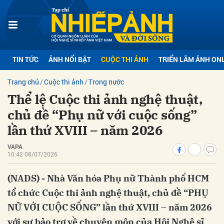
bình luận
TIN TỨC
ẢNH NỔI BẬT
CUỘC THI ẢNH
TRIỂN LÃM ẢNH ON
Trang chủ
Cuộc thi ảnh
Trong nước
Thể lệ Cuộc thi ảnh nghệ thuật,
chủ đề “Phụ nữ với cuộc sống”
lần thứ XVIII – năm 2026
VAPA
Hủy
G
10:42 08/07/2026
(NADS) - Nhà Văn hóa Phụ nữ Thành phố HCM
tổ chức Cuộc thi ảnh nghệ thuật, chủ đề “PHỤ
NỮ VỚI CUỘC SỐNG” lần thứ XVIII – năm 2026
với sự bảo trợ về chuyên môn của Hội Nghệ sĩ