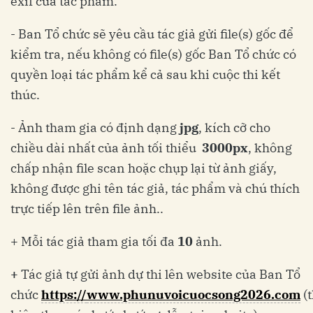
exif của tác phẩm.
- Ban Tổ chức sẽ yêu cầu tác giả gửi file(s) gốc để
kiểm tra, nếu không có file(s) gốc Ban Tổ chức có
quyền loại tác phẩm kể cả sau khi cuộc thi kết
thúc.
- Ảnh tham gia có định dạng
jpg
, kích cỡ cho
chiều dài nhất của ảnh tối thiểu
3000px
, không
chấp nhận file scan hoặc chụp lại từ ảnh giấy,
không được ghi tên tác giả, tác phẩm và chú thích
trực tiếp lên trên file ảnh..
+ Mỗi tác giả tham gia tối đa
10
ảnh.
+
Tác giả tự gửi ảnh dự thi lên website của Ban Tổ
chức
https://
www.phunuvoicuocsong2026.com
(