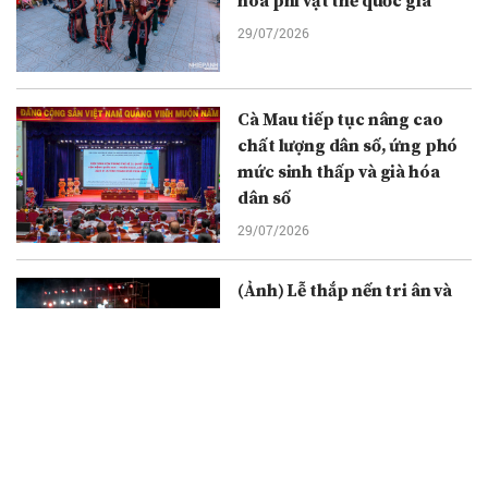
hóa phi vật thể quốc gia
29/07/2026
Cà Mau tiếp tục nâng cao
chất lượng dân số, ứng phó
mức sinh thấp và già hóa
dân số
29/07/2026
(Ảnh) Lễ thắp nến tri ân và
cầu truyền hình “Đi tìm
đồng đội”: Thắp sáng đạo lý
uống nước nhớ nguồn
29/07/2026
Ông Nguyễn Đức Tâm được
bầu làm Chủ tịch Ủy ban