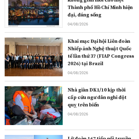
không gian mới cho một
Thành phố Hồ Chí Minh hiện
đại, đáng sống
04/08/2026
Khai mạc Đại hội Liên đoàn
Nhiếp ảnh Nghệ thuật Quốc
tế lần thứ 37 (FIAP Congress
2026) tại Brazil
04/08/2026
Nhà giàn DK1/10 kịp thời
cấp cứu ngư dân nghi đột
quỵ trên biển
04/08/2026
Lữ đoàn 167 tiếp nối truyền