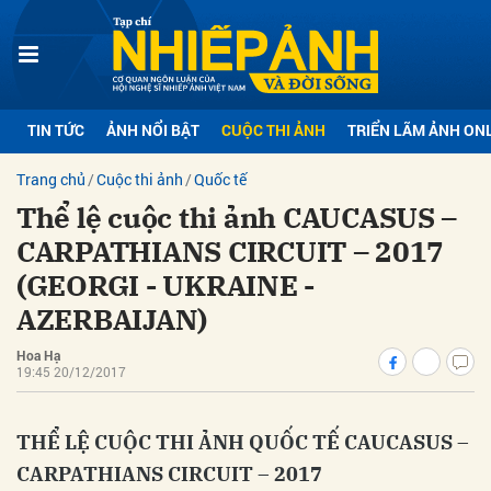
bình luận
TIN TỨC
ẢNH NỔI BẬT
CUỘC THI ẢNH
TRIỂN LÃM ẢNH ON
Trang chủ
Cuộc thi ảnh
Quốc tế
Thể lệ cuộc thi ảnh CAUCASUS –
CARPATHIANS CIRCUIT – 2017
(GEORGI - UKRAINE -
AZERBAIJAN)
Hủy
G
Hoa Hạ
19:45 20/12/2017
THỂ LỆ CUỘC THI ẢNH QUỐC TẾ CAUCASUS –
CARPATHIANS CIRCUIT – 2017