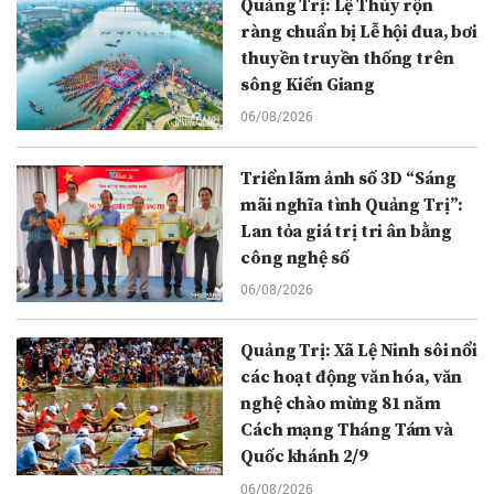
Quảng Trị: Lệ Thủy rộn
ràng chuẩn bị Lễ hội đua, bơi
thuyền truyền thống trên
sông Kiến Giang
06/08/2026
Triển lãm ảnh số 3D “Sáng
mãi nghĩa tình Quảng Trị”:
Lan tỏa giá trị tri ân bằng
công nghệ số
06/08/2026
Quảng Trị: Xã Lệ Ninh sôi nổi
các hoạt động văn hóa, văn
nghệ chào mừng 81 năm
Cách mạng Tháng Tám và
Quốc khánh 2/9
06/08/2026