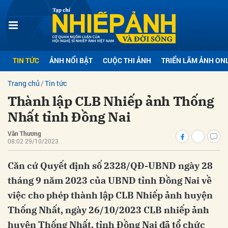
bình luận
TIN TỨC
ẢNH NỔI BẬT
CUỘC THI ẢNH
TRIỂN LÃM ẢNH ON
Trang chủ
Tin tức
Thành lập CLB Nhiếp ảnh Thống
Nhất tỉnh Đồng Nai
Văn Thương
08:02 29/10/2023
Hủy
G
Căn cứ Quyết định số 2328/QĐ-UBND ngày 28
tháng 9 năm 2023 của UBND tỉnh Đồng Nai về
việc cho phép thành lập CLB Nhiếp ảnh huyện
Thống Nhất, ngày 26/10/2023 CLB nhiếp ảnh
huyện Thống Nhất, tỉnh Đồng Nai đã tổ chức