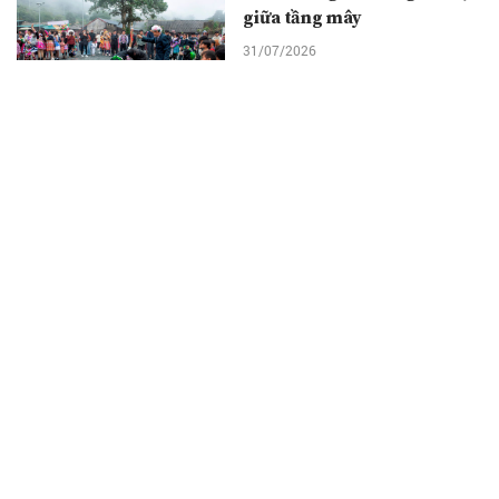
giữa tầng mây
31/07/2026
Lữ đoàn 167 đổi mới, nâng
cao chất lượng giáo dục
chính trị, xây dựng chính
quy vững chắc
31/07/2026
Quảng Trị – mảnh đất biểu
tượng của ý chí anh hùng
cách mạng
30/07/2026