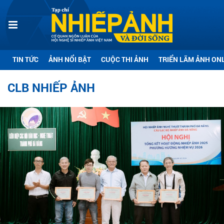
TIN TỨC
ẢNH NỔI BẬT
CUỘC THI ẢNH
TRIỂN LÃM ẢNH ON
CLB NHIẾP ẢNH