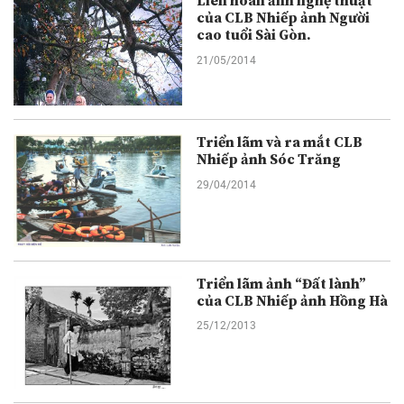
Liên hoan ảnh nghệ thuật
của CLB Nhiếp ảnh Người
cao tuổi Sài Gòn.
21/05/2014
Triển lãm và ra mắt CLB
Nhiếp ảnh Sóc Trăng
29/04/2014
Triển lãm ảnh “Đất lành”
của CLB Nhiếp ảnh Hồng Hà
25/12/2013