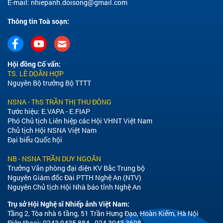
E-mail:
nhiepanh.doisong@gmail.com
Thông tin Toà soạn:
Hội đồng Cố vấn:
TS. LÊ DOÃN HỢP
Nguyên Bộ trưởng Bộ TTTT
NSNA - ThS TRẦN THỊ THU ĐÔNG
Tước hiệu: E.VAPA - E.FIAP
Phó Chủ tịch Liên hiệp các Hội VHNT Việt Nam
Chủ tịch Hội NSNA Việt Nam
Đại biểu Quốc hội
NB - NSNA TRẦN DUY NGOÃN
Trưởng Văn phòng đại diện KV Bắc Trung bộ
Nguyên Giám đốc Đài PTTH Nghệ An (NTV)
Nguyên Chủ tịch Hội Nhà báo tỉnh Nghệ An
Trụ sở Hội Nghệ sĩ Nhiếp ảnh Việt Nam:
Tầng 2, Tòa nhà 6 tầng, 51 Trần Hưng Đạo, Hoàn Kiếm, Hà Nội
Điện thoại: 0243 9435 884 - 024 3943 3698