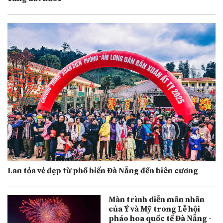
Lan tỏa vẻ đẹp từ phố biển Đà Nẵng đến biên cương
Màn trình diễn mãn nhãn
của Ý và Mỹ trong Lễ hội
pháo hoa quốc tế Đà Nẵng -