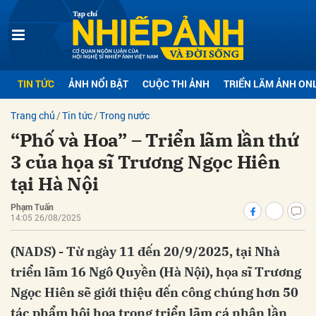
bình luận
TIN TỨC
ẢNH NỔI BẬT
CUỘC THI ẢNH
TRIỂN LÃM ẢNH ON
Trang chủ
Tin tức
Trong nước
“Phố và Hoa” – Triển lãm lần thứ
3 của họa sĩ Trương Ngọc Hiên
tại Hà Nội
Phạm Tuấn
Hủy
G
14:05 26/08/2025
(NADS) - Từ ngày 11 đến 20/9/2025, tại Nhà
triển lãm 16 Ngô Quyền (Hà Nội), họa sĩ Trương
Ngọc Hiên sẽ giới thiệu đến công chúng hơn 50
tác phẩm hội họa trong triển lãm cá nhân lần