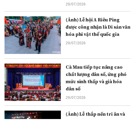
29/07/2026
(Ảnh) Lễ hội A Riêu Ping
được công nhận là Di sản văn
hóa phi vật thể quốc gia
29/07/2026
Cà Mau tiếp tục nâng cao
chất lượng dân số, ứng phó
mức sinh thấp và già hóa
dân số
29/07/2026
(Ảnh) Lễ thắp nến tri ân và
cầu truyền hình “Đi tìm
đồng đội”: Thắp sáng đạo lý