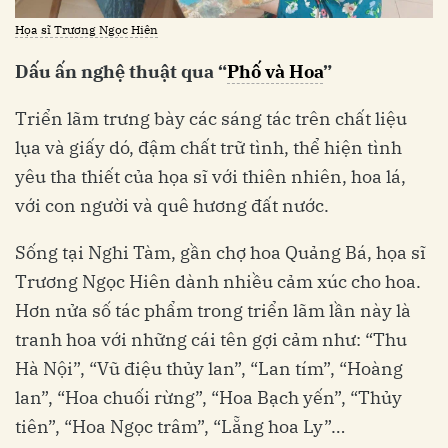
Họa sĩ Trương Ngọc Hiên
Dấu ấn nghệ thuật qua “
Phố và Hoa
”
Triển lãm trưng bày các sáng tác trên chất liệu
lụa và giấy dó, đậm chất trữ tình, thể hiện tình
yêu tha thiết của họa sĩ với thiên nhiên, hoa lá,
với con người và quê hương đất nước.
Sống tại Nghi Tàm, gần chợ hoa Quảng Bá, họa sĩ
Trương Ngọc Hiên dành nhiều cảm xúc cho hoa.
Hơn nửa số tác phẩm trong triển lãm lần này là
tranh hoa với những cái tên gợi cảm như: “Thu
Hà Nội”, “Vũ điệu thủy lan”, “Lan tím”, “Hoàng
lan”, “Hoa chuối rừng”, “Hoa Bạch yến”, “Thủy
tiên”, “Hoa Ngọc trâm”, “Lẵng hoa Ly”…