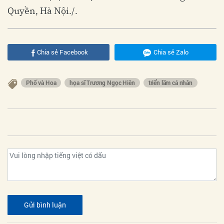
Quyền, Hà Nội./.
Chia sẻ Facebook
Chia sẻ Zalo
Phố và Hoa
họa sĩ Trương Ngọc Hiên
triển lãm cá nhân
Gửi bình luận