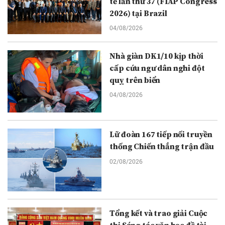
tế lần thứ 37 (FIAP Congress
2026) tại Brazil
04/08/2026
Nhà giàn DK1/10 kịp thời
cấp cứu ngư dân nghi đột
quỵ trên biển
04/08/2026
Lữ đoàn 167 tiếp nối truyền
thống Chiến thắng trận đầu
02/08/2026
Tổng kết và trao giải Cuộc