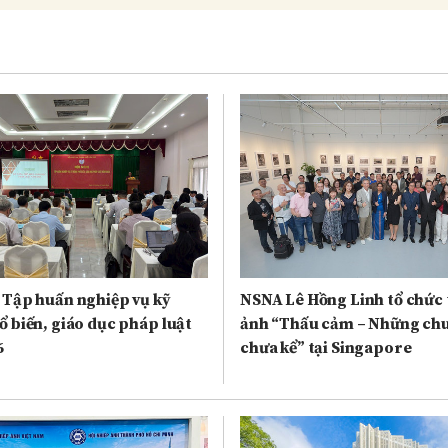
 Tập huấn nghiệp vụ kỹ
NSNA Lê Hồng Linh tổ chức 
ổ biến, giáo dục pháp luật
ảnh “Thấu cảm – Những ch
6
chưa kể” tại Singapore