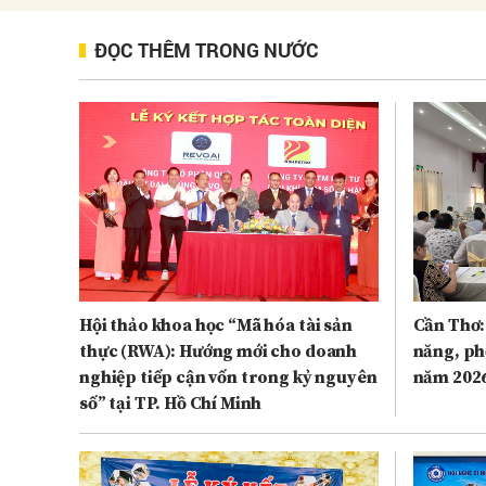
ĐỌC THÊM TRONG NƯỚC
Hội thảo khoa học “Mã hóa tài sản
Cần Thơ:
thực (RWA): Hướng mới cho doanh
năng, ph
nghiệp tiếp cận vốn trong kỷ nguyên
năm 202
số” tại TP. Hồ Chí Minh