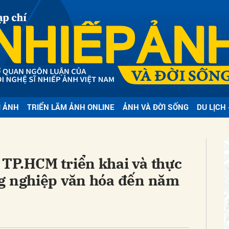
bình luận
I ẢNH
TRIỂN LÃM ẢNH ONLINE
ẢNH VÀ ĐỜI SỐNG
DU LỊCH 
Hủy
G
TP.HCM triển khai và thực
ng nghiệp văn hóa đến năm