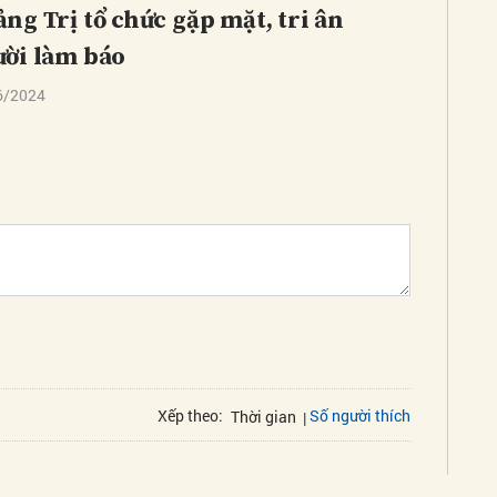
ng Trị tổ chức gặp mặt, tri ân
ời làm báo
6/2024
Số người thích
Xếp theo:
Thời gian