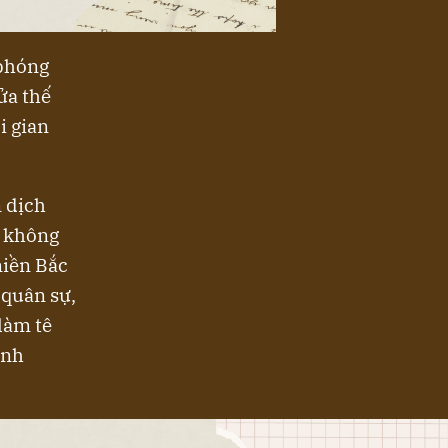
 phóng
ửa thế
i gian
n dịch
ề không
miền Bắc
 quân sự,
làm tê
ính