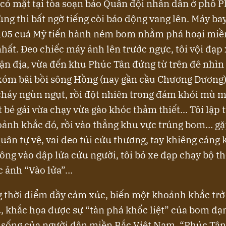
 có mặt tại tòa soạn báo Quân đội nhân dân ở phố 
ng thì bất ngờ tiếng còi báo động vang lên. Máy ba
105 cuả Mỹ tiến hành ném bom nhằm phá hoại miề
nhất. Đeo chiếc máy ảnh lên trước ngực, tôi vội đạp
ận địa, vừa đến khu Phúc Tân đứng từ trên đê nhì
xóm bãi bồi sông Hồng (nay gần cầu Chương Dương
cháy ngùn ngụt, rồi đột nhiên trong đám khói mù m
 bé gái vừa chạy vừa gào khóc thảm thiết... Tôi lập
ảnh khắc đó, rồi vào thẳng khu vực trúng bom… g
uân tự vệ, vai đeo túi cứu thương, tay khiêng cáng
ông vào dập lửa cứu người, tôi bỏ xe đạp chạy bộ t
c ảnh “Vào lửa”…
 thời điểm đầy cảm xúc, biến một khoảnh khắc trở
, khắc họa được sự “tàn phá khốc liệt” của bom đạ
 sống của người dân miền Bắc Việt Nam, “Phúc Tân