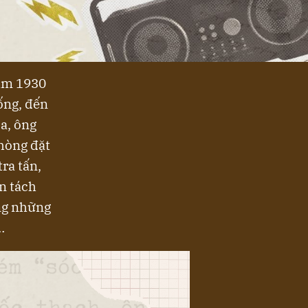
năm 1930
sống, đến
Ba, ông
phòng đặt
ra tấn,
n tách
ong những
…