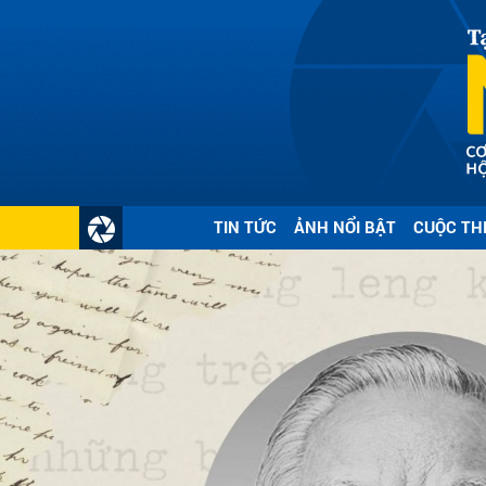
TIN TỨC
ẢNH NỔI BẬT
CUỘC TH