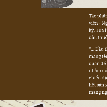
Tác phẩm
viên - N
kỷ. Tựa 
dài, thu
“... Đầu
mang tê
quân để 
nhằm cứu
chiến dị
liệt sản 
mạng ng