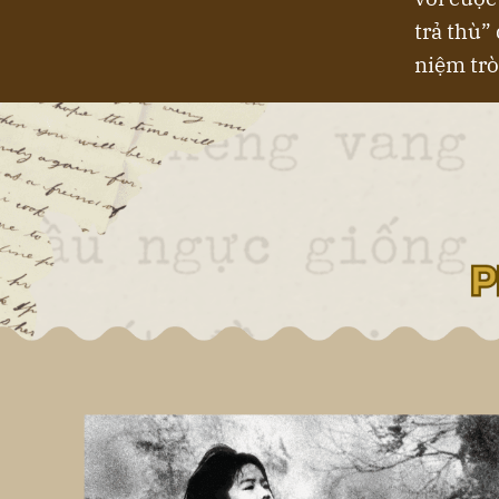
trả thù”
niệm tr