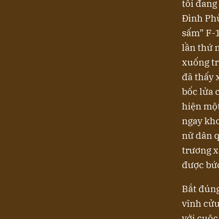
tôi đang
Đình Phù
sấm” F-
lần thứ 
xuống tr
đã thấy 
bốc lửa 
hiện một
ngay kho
nữ dân q
trương x
được bứ
Bắt đúng
vĩnh cửu
với cuộc