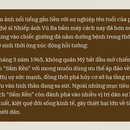
 ảnh nổi tiếng gắn liền với sự nghiệp tên tuổi của
ghệ sĩ Nhiếp ảnh Vũ Ba bấm máy cách nay đã hơn n
lưng vào chiếc giường đã nằm dưỡng bệnh trong thờ
ở sinh thời ông xúc động hồi tưởng:
 tháng 3 năm 1965, không quân Mỹ bắt đầu mở chiế
n “Sấm Rền” với mong muốn dùng ưu thế áp đảo v
thị uy sức mạnh, đồng thời phá hủy cơ sở hạ tầng 
 vãn tinh thần đang sa sút. Ngoài những mục tiêu
ch “Sấm Rền” còn đánh phá vào nhiều vị trí dân sự 
xuất, kiệt quệ đời sống kinh tế, gây thiệt hại lớn về t
ười dân.