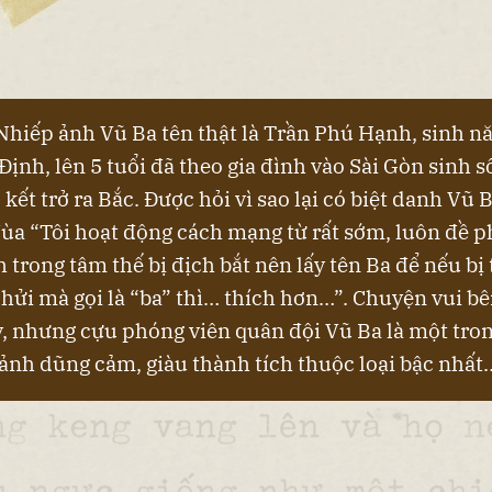
Nhiếp ảnh Vũ Ba tên thật là Trần Phú Hạnh, sinh 
Định, lên 5 tuổi đã theo gia đình vào Sài Gòn sinh 
 kết trở ra Bắc. Được hỏi vì sao lại có biệt danh Vũ 
đùa “Tôi hoạt động cách mạng từ rất sớm, luôn đề 
 trong tâm thế bị địch bắt nên lấy tên Ba để nếu bị t
chửi mà gọi là “ba” thì… thích hơn…”. Chuyện vui bê
ậy, nhưng cựu phóng viên quân đội Vũ Ba là một tr
ảnh dũng cảm, giàu thành tích thuộc loại bậc nhất