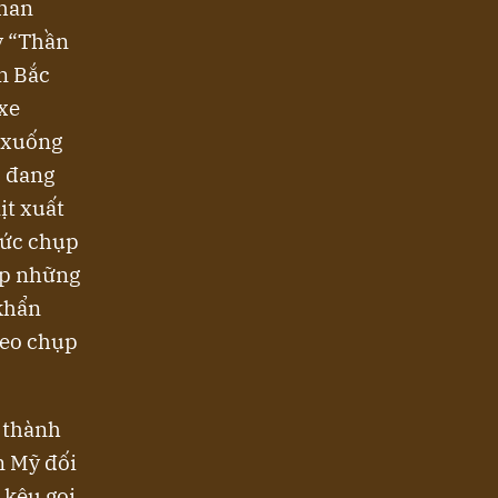
Phan
y “Thần
n Bắc
 xe
n xuống
) đang
ịt xuất
 tức chụp
ặp những
 khẩn
heo chụp
 thành
n Mỹ đối
 kêu gọi