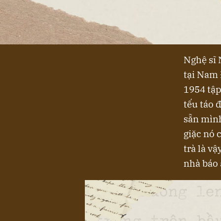
Nghệ sĩ 
tại Nam 
1954 tập
tếu táo 
sẵn mình
giặc nó 
trà là v
nhà báo 