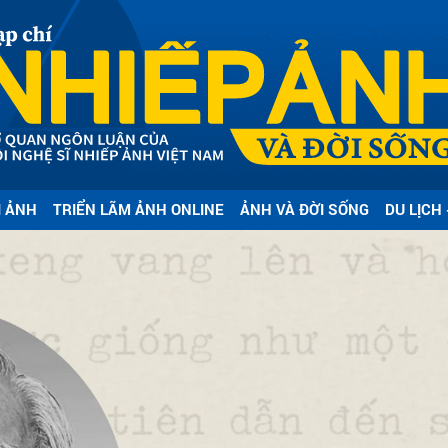
I ẢNH
TRIỂN LÃM ẢNH ONLINE
ẢNH VÀ ĐỜI SỐNG
DU LỊCH 