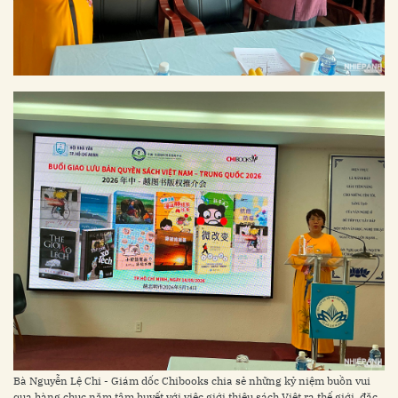
Bà Nguyễn Lệ Chi - Giám dốc Chibooks chia sẻ những kỷ niệm buồn vui
qua hàng chục năm tâm huyết với việc giới thiệu sách Việt ra thế giới, đặc