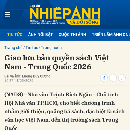
bình luận
TIN TỨC
ẢNH NỔI BẬT
CUỘC THI ẢNH
TRIỂN LÃM ẢNH ON
Trang chủ
Tin tức
Trong nước
Giao lưu bản quyền sách Việt
Nam - Trung Quốc 2026
Bài và ảnh: Lương Duy Cường
10:27 14/05/2026
Hủy
G
(NADS) - Nhà văn Trịnh Bích Ngân - Chủ tịch
Hội Nhà văn TP.HCM, cho biết chương trình
nhằm giới thiệu, quảng bá sách, đặc biệt là sách
văn học Việt Nam, đến thị trường sách Trung
Quốc