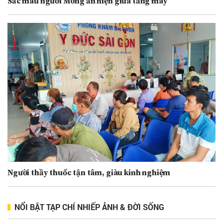
Sắc màu người Mông ẩn hiện giữa tầng mây
Người thầy thuốc tận tâm, giàu kinh nghiệm
NỔI BẬT TẠP CHÍ NHIẾP ẢNH & ĐỜI SỐNG