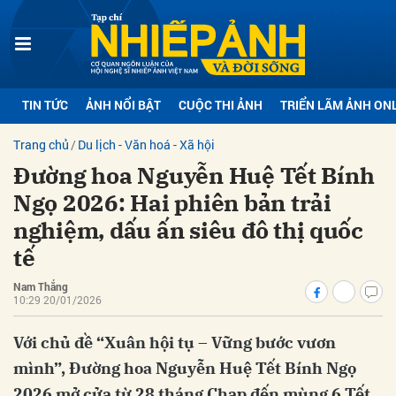
bình luận
TIN TỨC
ẢNH NỔI BẬT
CUỘC THI ẢNH
TRIỂN LÃM ẢNH ON
Trang chủ
Du lịch - Văn hoá - Xã hội
Đường hoa Nguyễn Huệ Tết Bính
Ngọ 2026: Hai phiên bản trải
nghiệm, dấu ấn siêu đô thị quốc
tế
Hủy
G
Nam Thắng
10:29 20/01/2026
Với chủ đề “Xuân hội tụ – Vững bước vươn
mình”, Đường hoa Nguyễn Huệ Tết Bính Ngọ
2026 mở cửa từ 28 tháng Chạp đến mùng 6 Tết,