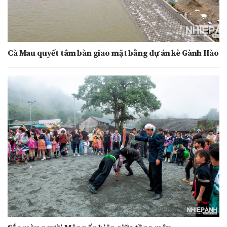
Cà Mau quyết tâm bàn giao mặt bằng dự án kè Gành Hào