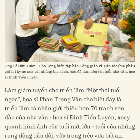
Ông Lê Hữu Tuấn - Phó Tổng biên tập báo Công giáo và Dân tộc (bìa phải)
gợi lại ký ức xưa với những bìa sách, báo đã làm nên tên tuổi nhà văn, họa
sĩ Đinh Tiến Luyện
Làm giám tuyển cho triển lãm “Một thời tuổi
ngọc”, họa sĩ Phan Trọng Văn cho biết đây là
triển lãm cá nhân giới thiệu hơn 70 tranh sơn
dầu của nhà văn - hoạ sĩ Đinh Tiến Luyện, xoay
quanh hình ảnh của tuổi mới lớn - tuổi của những
rung động đầu đời, vừa trong trẻo vừa bất an.