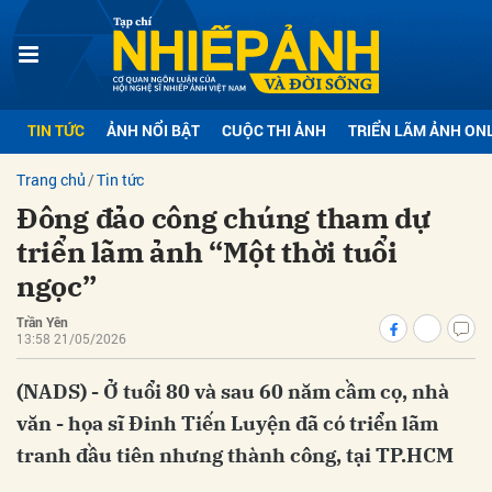
bình luận
TIN TỨC
ẢNH NỔI BẬT
CUỘC THI ẢNH
TRIỂN LÃM ẢNH ON
Trang chủ
Tin tức
Đông đảo công chúng tham dự
triển lãm ảnh “Một thời tuổi
ngọc”
Trần Yên
Hủy
G
13:58 21/05/2026
(NADS) - Ở tuổi 80 và sau 60 năm cầm cọ, nhà
văn - họa sĩ Đinh Tiến Luyện đã có triển lãm
tranh đầu tiên nhưng thành công, tại TP.HCM