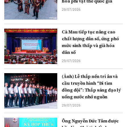
hóa phi vật thể quốc gia
29/07/2026
Cà Mau tiếp tục nâng cao
chất lượng dân số, ứng phó
mức sinh thấp và già hóa
dân số
29/07/2026
(Ảnh) Lễ thắp nến tri ân và
cầu truyền hình “Đi tìm
đồng đội”: Thắp sáng đạo lý
uống nước nhớ nguồn
29/07/2026
Ông Nguyễn Đức Tâm được