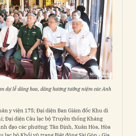
am dự lễ dâng hoa, dâng hương tưởng niệm các Anh
ân y viện 175; Đại diện Ban Giám đốc Khu di
Chi; Đại diện Câu lạc bộ Truyền thống Kháng
ãnh đạo các phường: Tân Định, Xuân Hòa, Hòa
lạc bộ Khối vũ trang Biệt động Sài Gòn - Gia