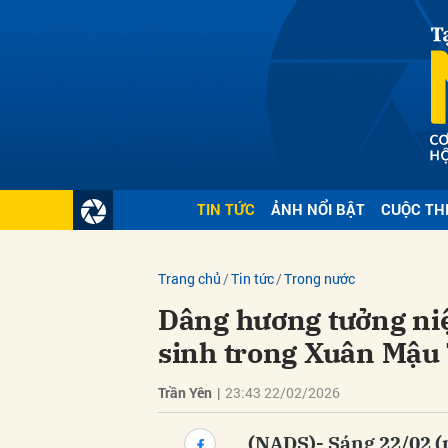
Gửi 
TIN TỨC
ẢNH NỔI BẬT
CUỘC TH
Trang chủ
Tin tức
Trong nước
Dâng hương tưởng niệ
sinh trong Xuân Mậu
Trần Yên
|
23:43 22/02/2026
(NADS)- Sáng 22/02 