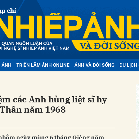
bình luận
I ẢNH
TRIỂN LÃM ẢNH ONLINE
ẢNH VÀ ĐỜI SỐNG
DU LỊCH 
Hủy
G
m các Anh hùng liệt sĩ hy
 Thân năm 1968
(nhằm ngày mùng 6 tháng Giêng năm