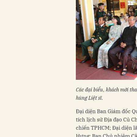
Các đại biểu, khách mời th
hùng Liệt sĩ.
Đại diện Ban Giám đốc Qu
tích lịch sử Địa đạo Củ 
chiến TPHCM; Đại diện l
Hưng; Ban Chủ nhiệm Câu 