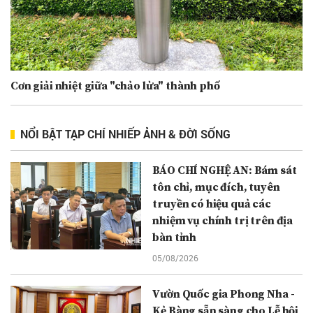
Cơn giải nhiệt giữa "chảo lửa" thành phố
NỔI BẬT TẠP CHÍ NHIẾP ẢNH & ĐỜI SỐNG
BÁO CHÍ NGHỆ AN: Bám sát
tôn chỉ, mục đích, tuyên
truyền có hiệu quả các
nhiệm vụ chính trị trên địa
bàn tỉnh
05/08/2026
Vườn Quốc gia Phong Nha -
Kẻ Bàng sẵn sàng cho Lễ hội