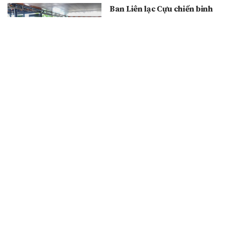
Ban Liên lạc Cựu chiến binh
Trung đoàn 1 - U Minh kỷ
niệm 79 năm Ngày Thương
binh - Liệt sĩ
26/07/2026
Hội thảo khoa học “Mã hóa
tài sản thực (RWA): Hướng
mới cho doanh nghiệp tiếp
cận vốn trong kỷ nguyên số”
tại TP. Hồ Chí Minh
26/07/2026
Cần Thơ: Tập huấn nghiệp
vụ kỹ năng, phổ biến, giáo
dục pháp luật năm 2026
25/07/2026