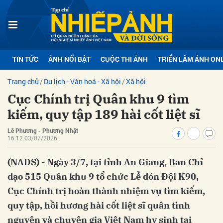
bình luận
TIN TỨC
ẢNH NỔI BẬT
CUỘC THI ẢNH
TRIỂN LÃM ẢNH ON
Trang chủ
Du lịch - Văn hoá - Xã hội
Xã hội
Cục Chính trị Quân khu 9 tìm
kiếm, quy tập 189 hài cốt liệt sĩ
Lê Phương - Phương Nhật
16:12 03/07/2026
Hủy
G
(NADS) - Ngày 3/7, tại tỉnh An Giang, Ban Chỉ
đạo 515 Quân khu 9 tổ chức Lễ đón Đội K90,
Cục Chính trị hoàn thành nhiệm vụ tìm kiếm,
quy tập, hồi hương hài cốt liệt sĩ quân tình
nguyện và chuyên gia Việt Nam hy sinh tại