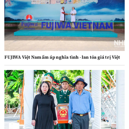
FUJIWA Việt Nam ấm áp nghĩa tình - lan tỏa giá trị Việt