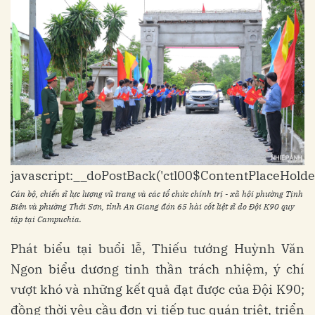
javascript:__doPostBack('ctl00$ContentPlaceHolder
Cán bộ, chiến sĩ lực lượng vũ trang và các tổ chức chính trị - xã hội phường Tịnh
Biên và phường Thới Sơn, tỉnh An Giang đón 65 hài cốt liệt sĩ do Đội K90 quy
tập tại Campuchia.
Phát biểu tại buổi lễ, Thiếu tướng Huỳnh Văn
Ngon biểu dương tinh thần trách nhiệm, ý chí
vượt khó và những kết quả đạt được của Đội K90;
đồng thời yêu cầu đơn vị tiếp tục quán triệt, triển