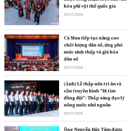
hóa phi vật thể quốc gia
29/07/2026
Cà Mau tiếp tục nâng cao
chất lượng dân số, ứng phó
mức sinh thấp và già hóa
dân số
29/07/2026
(Ảnh) Lễ thắp nến tri ân và
cầu truyền hình “Đi tìm
đồng đội”: Thắp sáng đạo lý
uống nước nhớ nguồn
29/07/2026
Ông Nguyễn Đức Tâm được