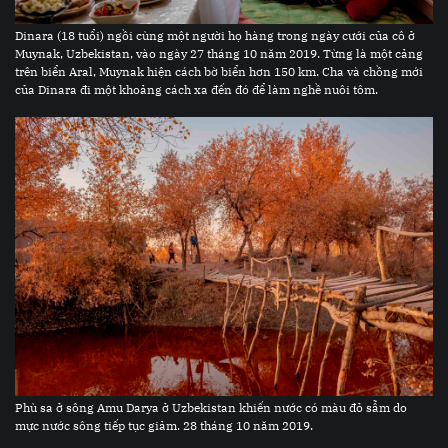
Dinara (18 tuổi) ngồi cùng một người họ hàng trong ngày cưới của cô ở
Muynak, Uzbekistan, vào ngày 27 tháng 10 năm 2019. Từng là một cảng
trên biển Aral, Muynak hiện cách bờ biển hơn 150 km. Cha và chồng mới
của Dinara đi một khoảng cách xa đến đó để làm nghề nuôi tôm.
Phù sa ở sông Amu Darya ở Uzbekistan khiến nước có màu đỏ sẫm do
mực nước sông tiếp tục giảm. 28 tháng 10 năm 2019.