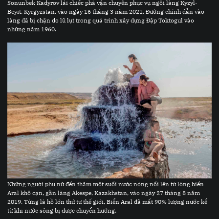
Sonunbek Kadyrov lái chiếc phà vận chuyển phục vụ ngôi làng Kyzyl-
Beyit, Kyrgyzstan, vào ngày 16 tháng 3 năm 2021. Đường chính dẫn vào
làng đã bị chặn do lũ lụt trong quá trình xây dựng Đập Toktogul vào
những năm 1960.
Những người phụ nữ đến thăm một suối nước nóng nổi lên từ lòng biển
Aral khô cạn, gần làng Akespe, Kazakhstan, vào ngày 27 tháng 8 năm
2019. Từng là hồ lớn thứ tư thế giới, Biển Aral đã mất 90% lượng nước kể
từ khi nước sông bị được chuyển hướng.