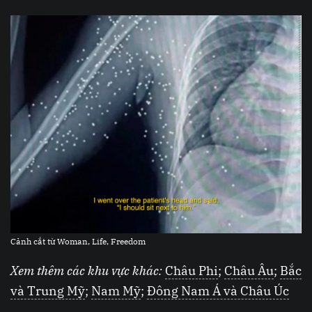
Cảnh cắt từ Woman, Life, Freedom
Xem thêm các khu vực khác:
Châu Phi
;
Châu Âu
;
Bắc
và Trung Mỹ
;
Nam Mỹ
;
Đông Nam Á và Châu Úc