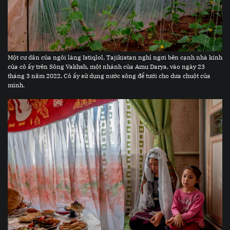
Một cư dân của ngôi làng Istiqlol, Tajikistan nghỉ ngơi bên cạnh nhà kính
của cô ấy trên Sông Vakhsh, một nhánh của Amu Darya, vào ngày 23
tháng 3 năm 2022. Cô ấy sử dụng nước sông để tưới cho dưa chuột của
mình.