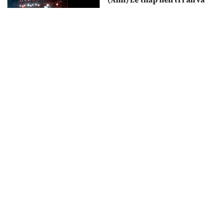
cầu truyền hình “Đi tìm
đồng đội”: Thắp sáng đạo lý
uống nước nhớ nguồn
29/07/2026
Ông Nguyễn Đức Tâm được
bầu làm Chủ tịch Ủy ban
nhân dân tỉnh Quảng Ngãi
nhiệm kỳ 2026-2031
28/07/2026
Quảng Ngãi: “Hành trình tri
ân - Điều ước tháng Bảy”
27/07/2026