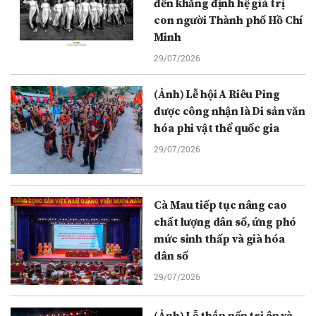
đến khẳng định hệ giá trị
con người Thành phố Hồ Chí
Minh
29/07/2026
(Ảnh) Lễ hội A Riêu Ping
được công nhận là Di sản văn
hóa phi vật thể quốc gia
29/07/2026
Cà Mau tiếp tục nâng cao
chất lượng dân số, ứng phó
mức sinh thấp và già hóa
dân số
29/07/2026
(Ảnh) Lễ thắp nến tri ân và