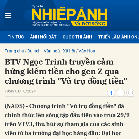
bình luận
TIN TỨC
ẢNH NỔI BẬT
CUỘC THI ẢNH
TRIỂN LÃM ẢNH ON
Trang chủ
Du lịch - Văn hoá - Xã hội
Văn Hoá
BTV Ngọc Trinh truyền cảm
hứng kiếm tiền cho gen Z qua
chương trình "Vũ trụ đồng tiền"
18:49 01/10/2024
Hủy
G
(NADS) - Chương trình "Vũ trụ đồng tiền" đã
chính thức lên sóng tập đầu tiên vào trưa 29/9
trên VTV3, thu hút sự tham gia của các sinh
viên từ ba trường đại học hàng đầu: Đại học