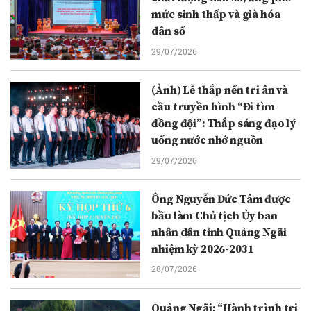
mức sinh thấp và già hóa
dân số
29/07/2026
(Ảnh) Lễ thắp nến tri ân và
cầu truyền hình “Đi tìm
đồng đội”: Thắp sáng đạo lý
uống nước nhớ nguồn
29/07/2026
Ông Nguyễn Đức Tâm được
bầu làm Chủ tịch Ủy ban
nhân dân tỉnh Quảng Ngãi
nhiệm kỳ 2026-2031
28/07/2026
Quảng Ngãi: “Hành trình tri