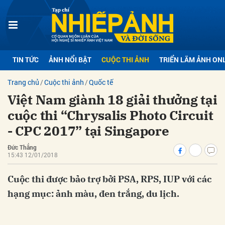
bình luận
TIN TỨC
ẢNH NỔI BẬT
CUỘC THI ẢNH
TRIỂN LÃM ẢNH ON
Trang chủ
Cuộc thi ảnh
Quốc tế
Việt Nam giành 18 giải thưởng tại
cuộc thi “Chrysalis Photo Circuit
- CPC 2017” tại Singapore
Đức Thắng
Hủy
G
15:43 12/01/2018
Cuộc thi được bảo trợ bởi PSA, RPS, IUP với các
hạng mục: ảnh màu, đen trắng, du lịch.