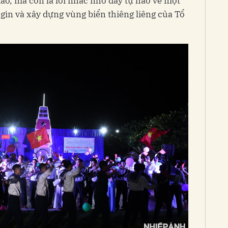
đảo, mà còn là lời nhắc nhở đầy tự hào về một
ìn và xây dựng vùng biển thiêng liêng của Tổ