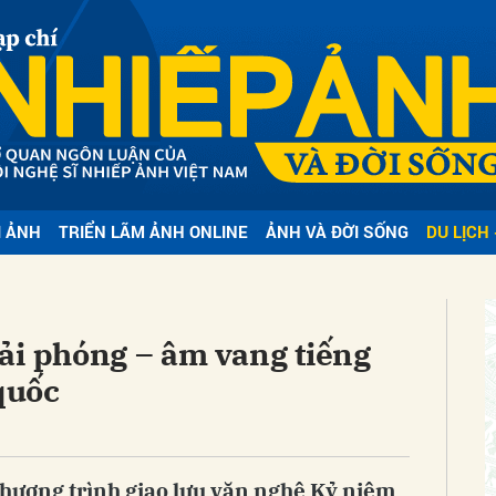
bình luận
I ẢNH
TRIỂN LÃM ẢNH ONLINE
ẢNH VÀ ĐỜI SỐNG
DU LỊCH 
Hủy
G
ải phóng – âm vang tiếng
 quốc
Chương trình giao lưu văn nghệ Kỷ niệm