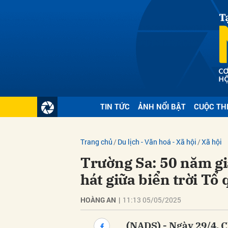
Gửi 
TIN TỨC
ẢNH NỔI BẬT
CUỘC TH
Trang chủ
Du lịch - Văn hoá - Xã hội
Xã hội
Trường Sa: 50 năm gi
hát giữa biển trời Tổ
HOÀNG AN
|
11:13 05/05/2025
(NADS) - Ngày 29/4, 