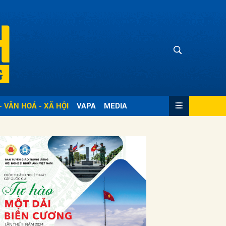
- VĂN HOÁ - XÃ HỘI
VAPA
MEDIA
ửi