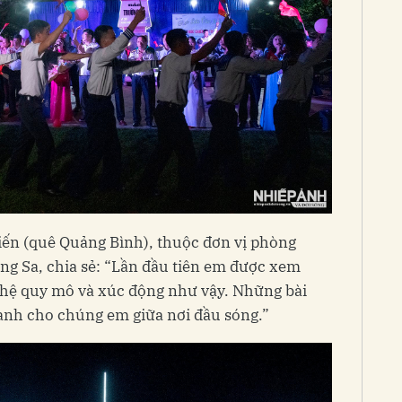
iến (quê Quảng Bình), thuộc đơn vị phòng
g Sa, chia sẻ: “Lần đầu tiên em được xem
hệ quy mô và xúc động như vậy. Những bài
ạnh cho chúng em giữa nơi đầu sóng.”