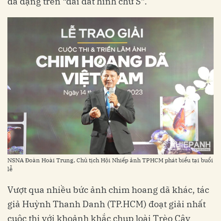
đa dạng trên “dải đất hình chữ S”.
NSNA Đoàn Hoài Trung, Chủ tịch Hội Nhiếp ảnh TPHCM phát biểu tại buổi
lễ
Vượt qua nhiều bức ảnh chim hoang dã khác, tác
giả Huỳnh Thanh Danh (TP.HCM) đoạt giải nhất
cuộc thi với khoảnh khắc chụp loài Trèo Cây