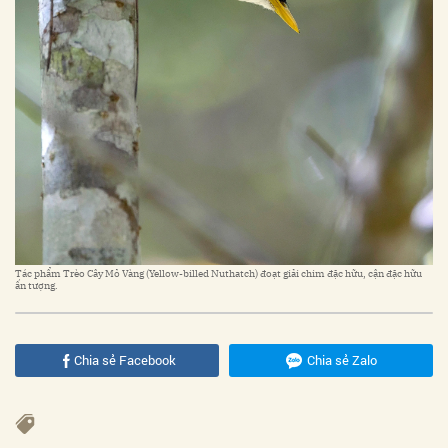
Tác phẩm Trèo Cây Mỏ Vàng (Yellow-billed Nuthatch) đoạt giải chim đặc hữu, cận đặc hữu
ấn tượng.
Chia sẻ Facebook
Chia sẻ Zalo