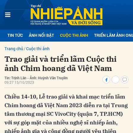
bình luận
TIN TỨC
ẢNH NỔI BẬT
CUỘC THI ẢNH
TRIỂN LÃM ẢNH ON
Trang chủ
Cuộc thi ảnh
Trao giải và triển lãm Cuộc thi
ảnh Chim hoang dã Việt Nam
Tin: Trịnh Lân - Ảnh: Huỳnh Văn Truyền
09:27 15/10/2023
Hủy
G
Chiều 14-10, Lễ trao giải và khai mạc triển lãm
Chim hoang dã Việt Nam 2023 diễn ra tại Trung
tâm thương mại SC VivoCity (quận 7, TP.HCM)
với sự góp mặt của nhiều nghệ sĩ nhiếp ảnh,
nhiếp ảnh gia và cộng đồng người yêu thiên