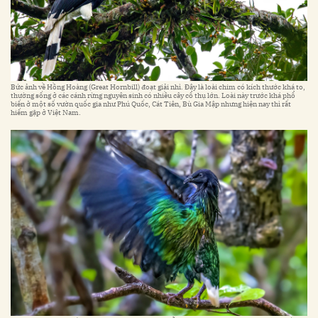
Bức ảnh về Hồng Hoàng (Great Hornbill) đoạt giải nhì. Đây là loài chim có kích thước khá to,
thường sống ở các cánh rừng nguyên sinh có nhiều cây cổ thụ lớn. Loài này trước khá phổ
biến ở một số vườn quốc gia như Phú Quốc, Cát Tiên, Bù Gia Mập nhưng hiện nay thì rất
hiếm gặp ở Việt Nam.