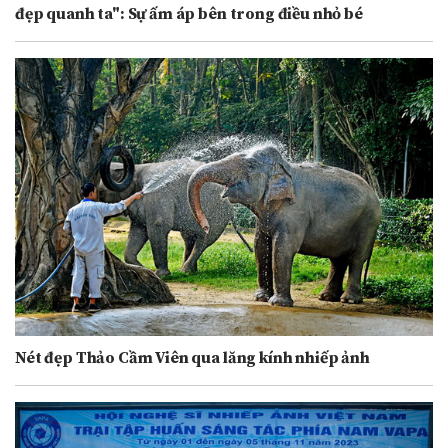
đẹp quanh ta": Sự ấm áp bên trong điều nhỏ bé
Nét đẹp Thảo Cầm Viên qua lăng kính nhiếp ảnh