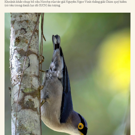
Khoảnh khắc chụp bồ câu Nicoba của tác giả Nguyễn Ngọc Vinh thắng giải Chim quý hiếm
(có tên trong danh lục đỏ IUCN) ấn tượng.