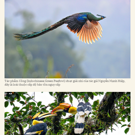
Tác phẩm Công (Indochinese Green Peafowl) đoạt giải nhì của tác giả Nguyễn Mạnh Hiệp,
đây là loài thuộc cấp độ bảo tồn nguy cấp