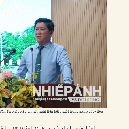
n Sử phát biểu tại hội nghị liên kết chuỗi trong sản xuất - tiêu
tịch UBND tỉnh Cà Mau xác định, việc hình