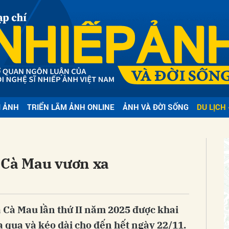
bình luận
I ẢNH
TRIỂN LÃM ẢNH ONLINE
ẢNH VÀ ĐỜI SỐNG
DU LỊCH 
Hủy
G
 Cà Mau vươn xa
 Cà Mau lần thứ II năm 2025 được khai
 qua và kéo dài cho đến hết ngày 22/11.