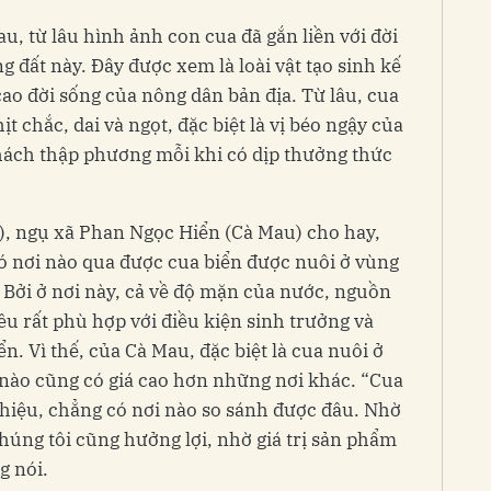
u, từ lâu hình ảnh con cua đã gắn liền với đời
 đất này. Đây được xem là loài vật tạo sinh kế
ao đời sống của nông dân bản địa. Từ lâu, cua
ịt chắc, dai và ngọt, đặc biệt là vị béo ngậy của
hách thập phương mỗi khi có dịp thưởng thức
), ngụ xã Phan Ngọc Hiển (Cà Mau) cho hay,
ó nơi nào qua được cua biển được nuôi ở vùng
Bởi ở nơi này, cả về độ mặn của nước, nguồn
u rất phù hợp với điều kiện sinh trưởng và
ển. Vì thế, của Cà Mau, đặc biệt là cua nuôi ở
nào cũng có giá cao hơn những nơi khác. “Cua
hiệu, chẳng có nơi nào so sánh được đâu. Nhờ
húng tôi cũng hưởng lợi, nhờ giá trị sản phẩm
g nói.