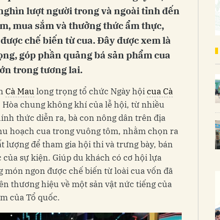
nghìn lượt người trong và ngoài tỉnh đến
ệm, mua sắm và thưởng thức ẩm thực,
được chế biến từ cua. Đây được xem là
rọng, góp phần quảng bá sản phẩm cua
ớn trong tương lai.
nh
Cà Mau
long trọng tổ chức Ngày hội
cua Cà
 Hòa chung không khí của lễ hội, từ nhiều
hính thức diễn ra, bà con nông dân trên địa
 thu hoạch cua trong vuông tôm, nhằm chọn ra
 lượng để tham gia hội thi và trưng bày, bán
c của sự kiện. Giúp du khách có cơ hội lựa
 món ngon được chế biến từ loài cua vốn đã
nên thương hiệu về một sản vật nức tiếng của
am của Tổ quốc.