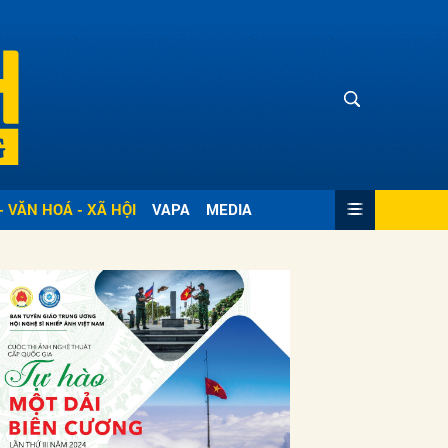
- VĂN HOÁ - XÃ HỘI
VAPA
MEDIA
ửi