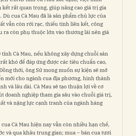
 kết rất quan trọng, giúp nâng cao giá trị gia
. Dù cua Cà Mau đã là sản phẩm chủ lực của
t vẫn còn rời rạc, thiếu tính liên kết, công
 ra còn phụ thuộc lớn vào thương lái nên giá
tỉnh Cà Mau, nếu không xây dựng chuỗi sản
ẽ rất khó để đáp ứng được các tiêu chuẩn cao,
. Đồng thời, ông Sử mong muốn sự kiện sẽ mở
ển mới cho ngành cua địa phương, hình thành
ịnh và lâu dài. Cà Mau sẽ tạo thuận lợi về cơ
út doanh nghiệp tham gia sâu vào chuỗi giá trị,
uất và nặng lực cạnh tranh của ngành hàng
ụ cua Cà Mau hiện nay vẫn còn nhiều hạn chế,
ớc và qua khâu trung gian; mua – bán cua tươi