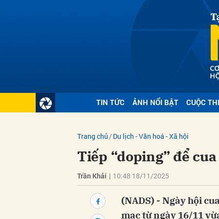
Gửi 
TIN TỨC
ẢNH NỔI BẬT
CUỘC TH
Trang chủ
Du lịch - Văn hoá - Xã hội
Tiếp “doping” để cua
Trần Khải
|
10:48 18/11/2025
(NADS) - Ngày hội cua
mạc từ ngày 16/11 vừa