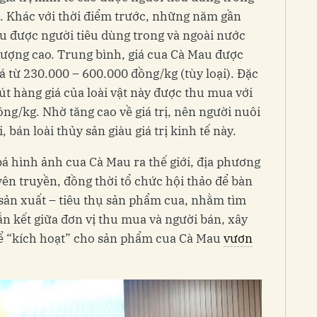
. Khác với thời điểm trước, những năm gần
u được người tiêu dùng trong và ngoài nước
lượng cao. Trung bình, giá cua Cà Mau được
á từ 230.000 – 600.000 đồng/kg (tùy loại). Đặc
hút hàng giá của loài vật này được thu mua với
đồng/kg. Nhờ tăng cao về giá trị, nên người nuôi
, bán loài thủy sản giàu giá trị kinh tế này.
á hình ảnh cua Cà Mau ra thế giới, địa phương
ên truyền, đồng thời tổ chức hội thảo để bàn
g sản xuất – tiêu thụ sản phẩm cua, nhằm tìm
ắn kết giữa đơn vị thu mua và người bán, xây
ể “kích hoạt” cho sản phẩm cua Cà Mau
vươn