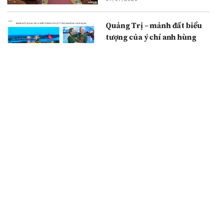
Quảng Trị – mảnh đất biểu
tượng của ý chí anh hùng
cách mạng
30/07/2026
Du lịch TPHCM tăng tốc để
đạt mục tiêu tăng trưởng
hai con số
29/07/2026
Nhiếp ảnh trong hành trình
giữ gìn thuần phong mỹ tục
đến khẳng định hệ giá trị
con người Thành phố Hồ Chí