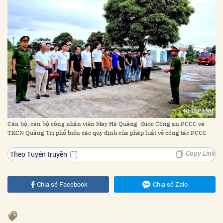
Cán bộ, cán bộ công nhân viên May Hà Quảng được Công an PCCC và
TKCN Quảng Trị phổ biến các quy định của pháp luật về công tác PCCC
Copy Link
Theo Tuyên truyền
Chia sẻ Facebook
Chia sẻ Zalo