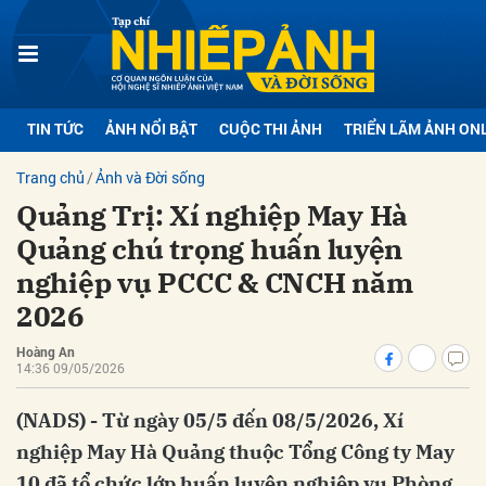
bình luận
TIN TỨC
ẢNH NỔI BẬT
CUỘC THI ẢNH
TRIỂN LÃM ẢNH ON
Trang chủ
Ảnh và Đời sống
Quảng Trị: Xí nghiệp May Hà
Quảng chú trọng huấn luyện
nghiệp vụ PCCC & CNCH năm
2026
Hủy
G
Hoàng An
14:36 09/05/2026
(NADS) - Từ ngày 05/5 đến 08/5/2026, Xí
nghiệp May Hà Quảng thuộc Tổng Công ty May
10 đã tổ chức lớp huấn luyện nghiệp vụ Phòng