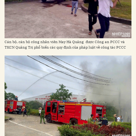
Cán bộ, cán bộ công nhân viên May Hà Quảng được Công an PCCC và
TKCN Quảng Trị phổ biến các quy định của pháp luật về công tác PCCC