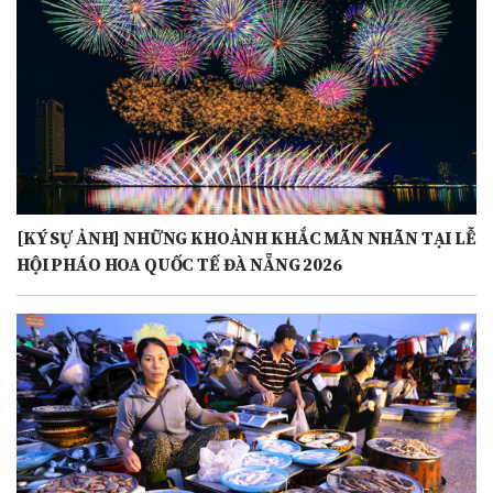
[KÝ SỰ ẢNH] NHỮNG KHOẢNH KHẮC MÃN NHÃN TẠI LỄ
HỘI PHÁO HOA QUỐC TẾ ĐÀ NẴNG 2026