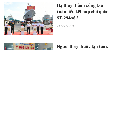
Hạ thủy thành công tàu
tuần tiễu kết hợp chở quân
ST-294 số 3
25/07/2026
Người thầy thuốc tận tâm,
giàu kinh nghiệm
25/07/2026
Bác sĩ tuyến trên về cơ sở:
Mở thêm cơ hội khám, tầm
soát bệnh cho người dân Cà
Mau
25/07/2026