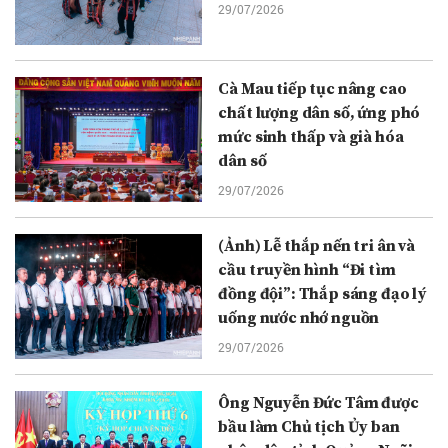
29/07/2026
Cà Mau tiếp tục nâng cao
chất lượng dân số, ứng phó
mức sinh thấp và già hóa
dân số
29/07/2026
(Ảnh) Lễ thắp nến tri ân và
cầu truyền hình “Đi tìm
đồng đội”: Thắp sáng đạo lý
uống nước nhớ nguồn
29/07/2026
Ông Nguyễn Đức Tâm được
bầu làm Chủ tịch Ủy ban