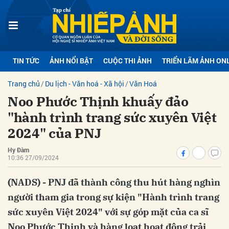
bình luận
TIN TỨC
ẢNH NỔI BẬT
CUỘC THI ẢNH
TRIỂN LÃM ẢNH ON
Trang chủ
Du lịch - Văn hoá - Xã hội
Văn Hoá
Noo Phước Thịnh khuấy đảo
"hành trình trang sức xuyên Việt
2024" của PNJ
Hy Đàm
Hủy
G
10:36 27/09/2024
(NADS) - PNJ đã thành công thu hút hàng nghìn
người tham gia trong sự kiện "Hành trình trang
sức xuyên Việt 2024" với sự góp mặt của ca sĩ
Noo Phước Thịnh và hàng loạt hoạt động trải