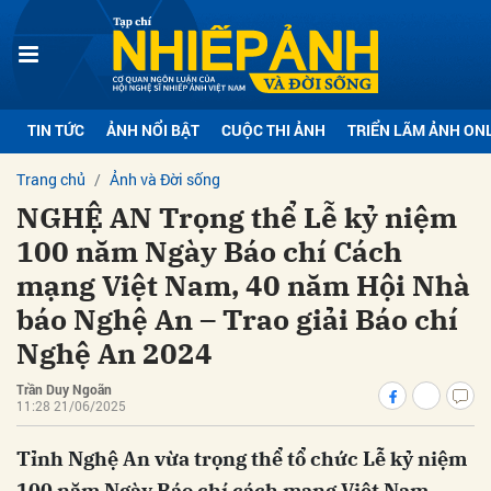
bình luận
TIN TỨC
ẢNH NỔI BẬT
CUỘC THI ẢNH
TRIỂN LÃM ẢNH ON
Trang chủ
Ảnh và Đời sống
NGHỆ AN Trọng thể Lễ kỷ niệm
100 năm Ngày Báo chí Cách
mạng Việt Nam, 40 năm Hội Nhà
báo Nghệ An – Trao giải Báo chí
Nghệ An 2024
Hủy
G
Trần Duy Ngoãn
11:28 21/06/2025
Tỉnh Nghệ An vừa trọng thể tổ chức Lễ kỷ niệm
100 năm Ngày Báo chí cách mạng Việt Nam