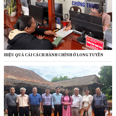
HIỆU QUẢ CẢI CÁCH HÀNH CHÍNH Ở LONG TUYỀN