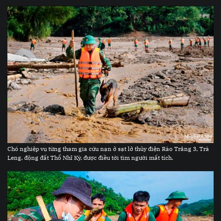
Chó nghiệp vụ từng tham gia cứu nạn ở sạt lở thủy điện Rào Trăng 3, Trà
Leng, động đất Thổ Nhĩ Kỳ, được điều tới tìm người mất tích.