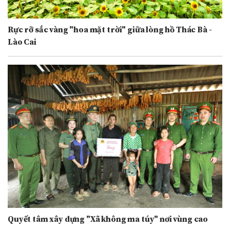
Rực rỡ sắc vàng "hoa mặt trời" giữa lòng hồ Thác Bà -
Lào Cai
Quyết tâm xây dựng "Xã không ma túy" nơi vùng cao