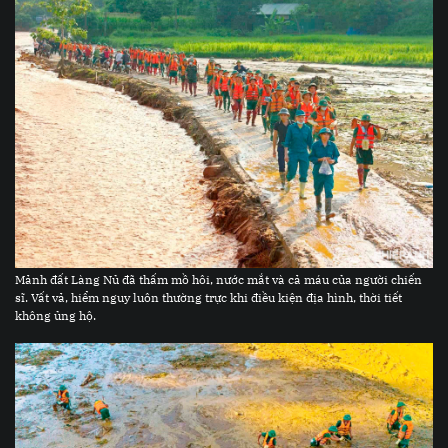
Mảnh đất Làng Nủ đã thấm mồ hôi, nước mắt và cả máu của người chiến
sĩ. Vất vả, hiểm nguy luôn thường trực khi điều kiện địa hình, thời tiết
không ủng hộ.