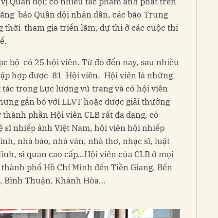
 vị Quân đội; có nhiều tác phẩm ảnh phát trên
đăng báo Quân đội nhân dân, các báo Trung
thời tham gia triển lãm, dự thi ở các cuộc thi
ế.
ạc bộ có 25 hội viên. Từ đó đến nay, sau nhiều
 tập hợp được 81 Hội viên. Hội viên là những
tác trong Lực lượng vũ trang và có hội viên
ưng gắn bó với LLVT hoặc được giải thưởng
 thành phần Hội viên CLB rất đa dạng, có
ệ sĩ nhiếp ảnh Việt Nam, hội viên hội nhiếp
h, nhà báo, nhà văn, nhà thơ, nhạc sĩ, luật
lĩnh, sĩ quan cao cấp…Hội viên của CLB ở mọi
, thành phố Hồ Chí Minh đến Tiền Giang, Bến
g, Bình Thuận, Khánh Hòa…