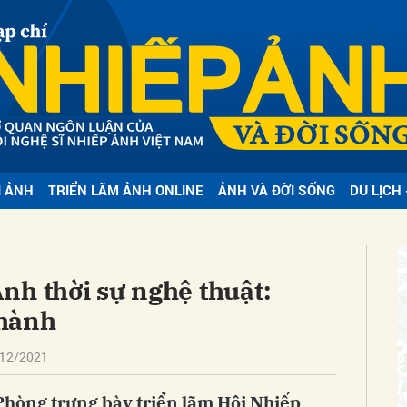
bình luận
I ẢNH
TRIỂN LÃM ẢNH ONLINE
ẢNH VÀ ĐỜI SỐNG
DU LỊCH 
Hủy
G
nh thời sự nghệ thuật:
 hành
/12/2021
Phòng trưng bày triển lãm Hội Nhiếp