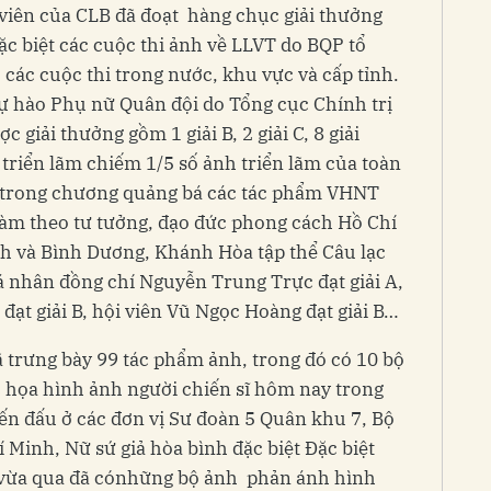
viên của CLB đã đoạt hàng chục giải thưởng
ặc biệt các cuộc thi ảnh về LLVT do BQP tổ
 các cuộc thi trong nước, khu vực và cấp tỉnh.
ự hào Phụ nữ Quân đội do Tổng cục Chính trị
c giải thưởng gồm 1 giải B, 2 giải C, 8 giải
triển lãm chiếm 1/5 số ảnh triển lãm của toàn
 trong chương quảng bá các tác phẩm VHNT
làm theo tư tưởng, đạo đức phong cách Hồ Chí
h và Bình Dương, Khánh Hòa tập thể Câu lạc
 cá nhân đồng chí Nguyễn Trung Trực đạt giải A,
đạt giải B, hội viên Vũ Ngọc Hoàng đạt giải B…
ã trưng bày 99 tác phẩm ảnh, trong đó có 10 bộ
 họa hình ảnh người chiến sĩ hôm nay trong
ến đấu ở các đơn vị Sư đoàn 5 Quân khu 7, Bộ
 Minh, Nữ sứ giả hòa bình đặc biệt Đặc biệt
 vừa qua đã cónhững bộ ảnh phản ánh hình