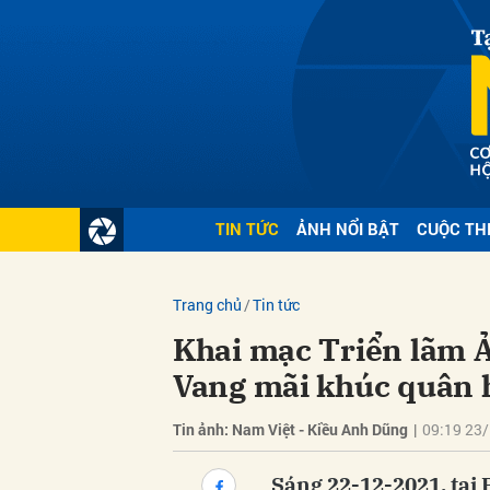
Gửi 
TIN TỨC
ẢNH NỔI BẬT
CUỘC TH
Trang chủ
Tin tức
Khai mạc Triển lãm Ả
Vang mãi khúc quân
Tin ảnh: Nam Việt - Kiều Anh Dũng
|
09:19 23
Sáng 22-12-2021, tại 