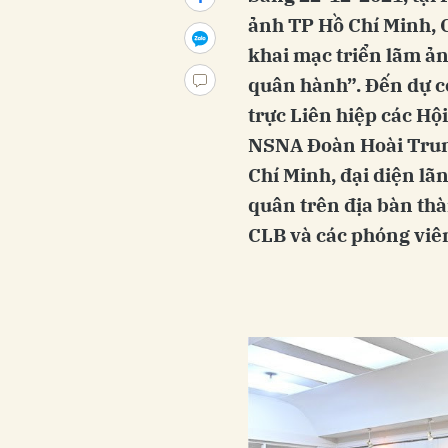
ảnh TP Hồ Chí Minh, C
khai mạc triển lãm ản
quân hành”. Đến dự c
trực Liên hiệp các Hộ
NSNA Đoàn Hoài Trung
Chí Minh, đại diện lã
quân trên địa bàn thà
CLB và các phóng viê