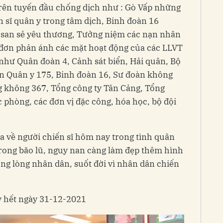
trên tuyến đầu chống dịch như : Gò Vấp những
 sĩ quân y trong tâm dịch, Binh đoàn 16
 san sẻ yêu thương, Tưởng niệm các nạn nhân
h đơn phản ánh các mặt hoạt động của các LLVT
như Quân đoàn 4, Cảnh sát biển, Hải quân, Bộ
ện Quân y 175, Binh đoàn 16, Sư đoàn không
 không 367, Tổng công ty Tân Cảng, Tổng
 phòng, các đơn vị đặc công, hóa học, bộ đội
 về người chiến sĩ hôm nay trong tình quân
trong bão lũ, nguy nan càng làm đẹp thêm hình
ng lòng nhân dân, suốt đời vì nhân dân chiến
y hết ngày 31-12-2021