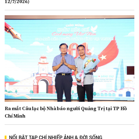
12/7/2026)
Ra mắt Câu lạc bộ Nhà báo người Quảng Trị tại TP Hồ
Chí Minh
NỔI BẬT TẠP CHÍ NHIẾP ẢNH & ĐỜI SỐNG