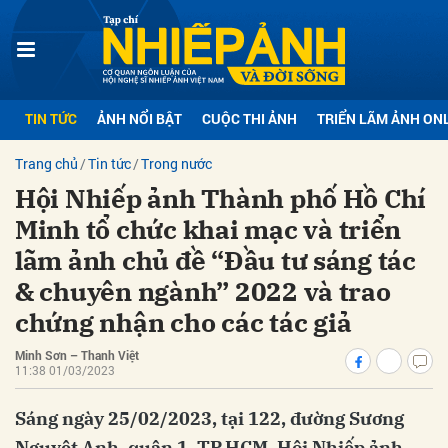
bình luận
TIN TỨC
ẢNH NỔI BẬT
CUỘC THI ẢNH
TRIỂN LÃM ẢNH ON
Trang chủ
Tin tức
Trong nước
Hội Nhiếp ảnh Thành phố Hồ Chí
Minh tổ chức khai mạc và triển
lãm ảnh chủ đề “Đầu tư sáng tác
& chuyên ngành” 2022 và trao
Hủy
G
chứng nhận cho các tác giả
Minh Sơn – Thanh Việt
11:38 01/03/2023
Sáng ngày 25/02/2023, tại 122, đường Sương
Nguyệt Anh, quận 1, TP.HCM, Hội Nhiếp ảnh