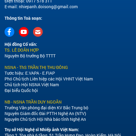
Điện thoại: 0917 578 311
E-mail:
nhiepanh.doisong@gmail.com
Thông tin Toà soạn:
Hội đồng Cố vấn:
TS. LÊ DOÃN HỢP
Nguyên Bộ trưởng Bộ TTTT
NSNA - ThS TRẦN THỊ THU ĐÔNG
Tước hiệu: E.VAPA - E.FIAP
Phó Chủ tịch Liên hiệp các Hội VHNT Việt Nam
Chủ tịch Hội NSNA Việt Nam
Đại biểu Quốc hội
NB - NSNA TRẦN DUY NGOÃN
Trưởng Văn phòng đại diện KV Bắc Trung bộ
Nguyên Giám đốc Đài PTTH Nghệ An (NTV)
Nguyên Chủ tịch Hội Nhà báo tỉnh Nghệ An
Trụ sở Hội Nghệ sĩ Nhiếp ảnh Việt Nam:
Tầng 2, Tòa nhà 6 tầng, 51 Trần Hưng Đạo, Hoàn Kiếm, Hà Nội