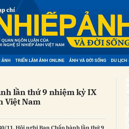
bình luận
I ẢNH
TRIỂN LÃM ẢNH ONLINE
ẢNH VÀ ĐỜI SỐNG
DU LỊCH 
Hủy
G
nh lần thứ 9 nhiệm kỳ IX
h Việt Nam
0/11, Hội nghị Ban Chấp hành lần thứ 9