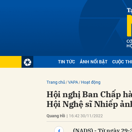
Gửi 
TIN TỨC
ẢNH NỔI BẬT
CUỘC TH
Trang chủ
VAPA
Hoạt động
Hội nghị Ban Chấp hà
Hội Nghệ sĩ Nhiếp ản
Quang Hồ
|
16:42 30/11/2022
(NADS) - Từ ngày 29-3