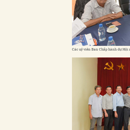
Các uỷ viên Ban Chấp hành dự Hội 