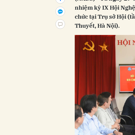
nhiệm kỳ IX Hội Nghệ
chức tại Trụ sở Hội (t
Thuyết, Hà Nội).