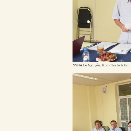
NSNA Lê Nguyễn, Phó Chủ tịch Hội p