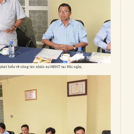
hát biểu về công tác nhân sự HĐNT tại Hội nghị.