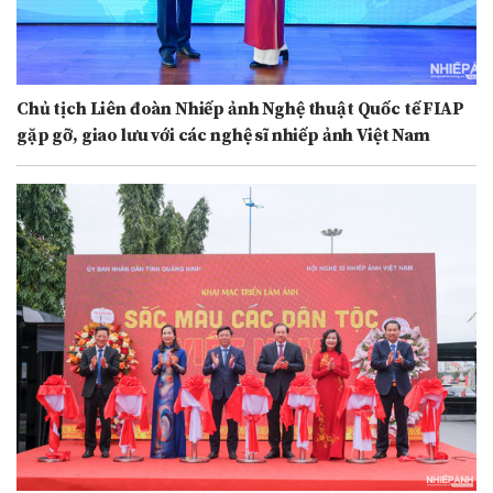
Chủ tịch Liên đoàn Nhiếp ảnh Nghệ thuật Quốc tế FIAP
gặp gỡ, giao lưu với các nghệ sĩ nhiếp ảnh Việt Nam