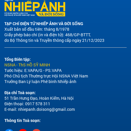
uống nước nhớ nguồn
29/07/2026
Ông Nguyễn Đức Tâm được
bầu làm Chủ tịch Ủy ban
nhân dân tỉnh Quảng Ngãi
nhiệm kỳ 2026-2031
28/07/2026
Quảng Ngãi: “Hành trình tri
ân - Điều ước tháng Bảy”
27/07/2026
Lữ đoàn 167 đẩy mạnh các
hoạt động tri ân nhân Ngày