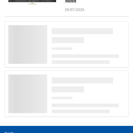
Minh
29/07/2026
(Ảnh) Lễ hội A Riêu Ping
được công nhận là Di sản văn
hóa phi vật thể quốc gia
29/07/2026
Cà Mau tiếp tục nâng cao
chất lượng dân số, ứng phó
mức sinh thấp và già hóa
dân số
29/07/2026
(Ảnh) Lễ thắp nến tri ân và
cầu truyền hình “Đi tìm
đồng đội”: Thắp sáng đạo lý