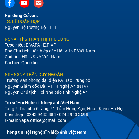
Thương binh - Liệt sĩ
26/07/2026
Ban Liên lạc Cựu chiến binh
Trung đoàn 1 - U Minh kỷ
niệm 79 năm Ngày Thương
binh - Liệt sĩ
26/07/2026
Hội thảo khoa học “Mã hóa
tài sản thực (RWA): Hướng
mới cho doanh nghiệp tiếp
cận vốn trong kỷ nguyên số”
tại TP. Hồ Chí Minh
26/07/2026