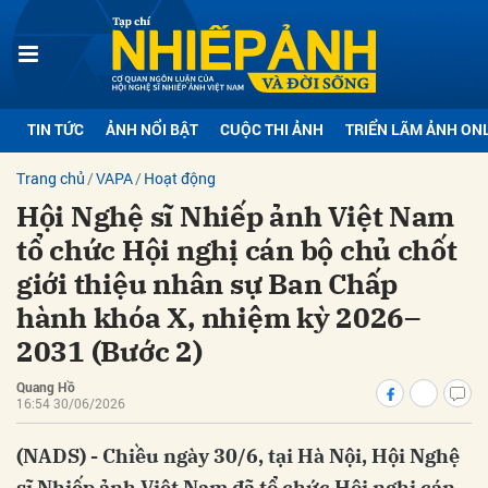
bình luận
TIN TỨC
ẢNH NỔI BẬT
CUỘC THI ẢNH
TRIỂN LÃM ẢNH ON
Trang chủ
VAPA
Hoạt động
Hội Nghệ sĩ Nhiếp ảnh Việt Nam
tổ chức Hội nghị cán bộ chủ chốt
giới thiệu nhân sự Ban Chấp
hành khóa X, nhiệm kỳ 2026–
Hủy
G
2031 (Bước 2)
Quang Hồ
16:54 30/06/2026
(NADS) - Chiều ngày 30/6, tại Hà Nội, Hội Nghệ
sĩ Nhiếp ảnh Việt Nam đã tổ chức Hội nghị cán