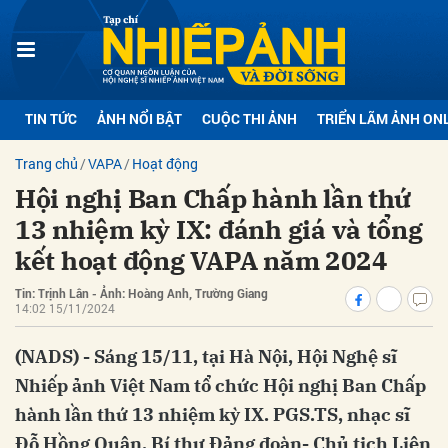
bình luận
TIN TỨC
ẢNH NỔI BẬT
CUỘC THI ẢNH
TRIỂN LÃM ẢNH ON
Trang chủ
VAPA
Hoạt động
Hội nghị Ban Chấp hành lần thứ
13 nhiệm kỳ IX: đánh giá và tổng
kết hoạt động VAPA năm 2024
Tin: Trịnh Lân - Ảnh: Hoàng Anh, Trường Giang
Hủy
G
14:02 15/11/2024
(NADS) - Sáng 15/11, tại Hà Nội, Hội Nghệ sĩ
Nhiếp ảnh Việt Nam tổ chức Hội nghị Ban Chấp
hành lần thứ 13 nhiệm kỳ IX. PGS.TS, nhạc sĩ
Đỗ Hồng Quân, Bí thư Đảng đoàn- Chủ tịch Liên