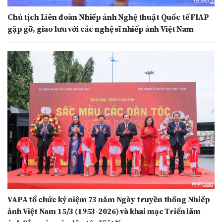
Chủ tịch Liên đoàn Nhiếp ảnh Nghệ thuật Quốc tế FIAP
gặp gỡ, giao lưu với các nghệ sĩ nhiếp ảnh Việt Nam
VAPA tổ chức kỷ niệm 73 năm Ngày truyền thống Nhiếp
ảnh Việt Nam 15/3 (1953-2026) và khai mạc Triển lãm