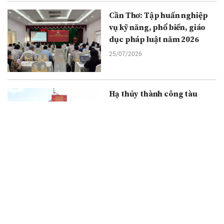
Cần Thơ: Tập huấn nghiệp
vụ kỹ năng, phổ biến, giáo
dục pháp luật năm 2026
25/07/2026
Hạ thủy thành công tàu
tuần tiễu kết hợp chở quân
ST-294 số 3
25/07/2026
Người thầy thuốc tận tâm,
giàu kinh nghiệm
25/07/2026