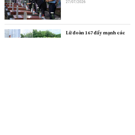
27/07/2026
Lữ đoàn 167 đẩy mạnh các
hoạt động tri ân nhân Ngày
Thương binh - Liệt sĩ
26/07/2026
Ban Liên lạc Cựu chiến binh
Trung đoàn 1 - U Minh kỷ
niệm 79 năm Ngày Thương
binh - Liệt sĩ
26/07/2026
Hội thảo khoa học “Mã hóa
tài sản thực (RWA): Hướng