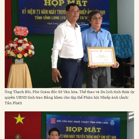
Ông Thạch Bồi, Phó Giám đốc Sở Văn hóa, Thể thao và Du lịch tỉnh thừa ủy
quyền UBND tỉnh trao Bằng khen cho tập thể Phân hội Nhiếp ảnh (Ảnh:
Tấn Phát)