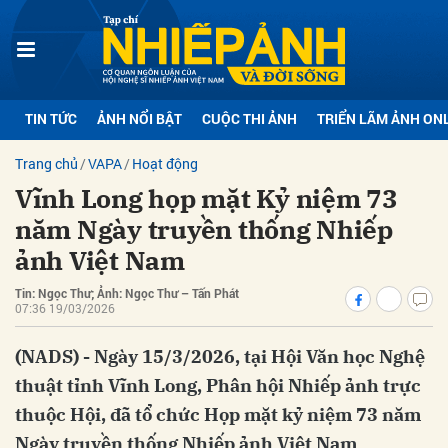
bình luận
TIN TỨC
ẢNH NỔI BẬT
CUỘC THI ẢNH
TRIỂN LÃM ẢNH ON
Trang chủ
VAPA
Hoạt động
Vĩnh Long họp mặt Kỷ niệm 73
năm Ngày truyền thống Nhiếp
ảnh Việt Nam
Tin: Ngọc Thư; Ảnh: Ngọc Thư – Tấn Phát
Hủy
G
07:36 19/03/2026
(NADS) - Ngày 15/3/2026, tại Hội Văn học Nghệ
thuật tỉnh Vĩnh Long, Phân hội Nhiếp ảnh trực
thuộc Hội, đã tổ chức Họp mặt kỷ niệm 73 năm
Ngày truyền thống Nhiếp ảnh Việt Nam