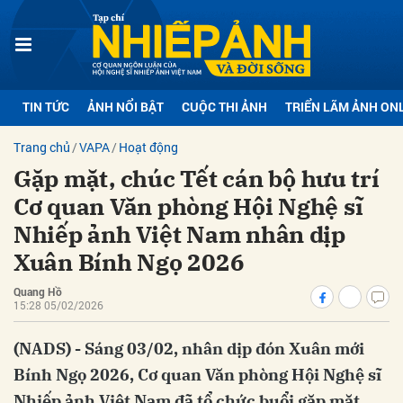
bình luận
TIN TỨC
ẢNH NỔI BẬT
CUỘC THI ẢNH
TRIỂN LÃM ẢNH ON
Trang chủ
VAPA
Hoạt động
Gặp mặt, chúc Tết cán bộ hưu trí
Cơ quan Văn phòng Hội Nghệ sĩ
Nhiếp ảnh Việt Nam nhân dịp
Xuân Bính Ngọ 2026
Hủy
G
Quang Hồ
15:28 05/02/2026
(NADS) - Sáng 03/02, nhân dịp đón Xuân mới
Bính Ngọ 2026, Cơ quan Văn phòng Hội Nghệ sĩ
Nhiếp ảnh Việt Nam đã tổ chức buổi gặp mặt