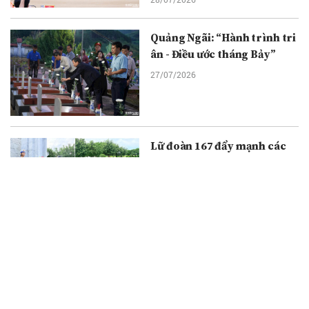
Quảng Ngãi: “Hành trình tri
ân - Điều ước tháng Bảy”
27/07/2026
Lữ đoàn 167 đẩy mạnh các
hoạt động tri ân nhân Ngày
Thương binh - Liệt sĩ
26/07/2026
Ban Liên lạc Cựu chiến binh
Trung đoàn 1 - U Minh kỷ
niệm 79 năm Ngày Thương
binh - Liệt sĩ