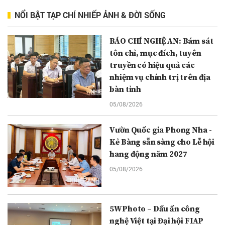
NỔI BẬT TẠP CHÍ NHIẾP ẢNH & ĐỜI SỐNG
BÁO CHÍ NGHỆ AN: Bám sát
tôn chỉ, mục đích, tuyên
truyền có hiệu quả các
nhiệm vụ chính trị trên địa
bàn tỉnh
05/08/2026
Vườn Quốc gia Phong Nha -
Kẻ Bàng sẵn sàng cho Lễ hội
hang động năm 2027
05/08/2026
5WPhoto – Dấu ấn công
nghệ Việt tại Đại hội FIAP