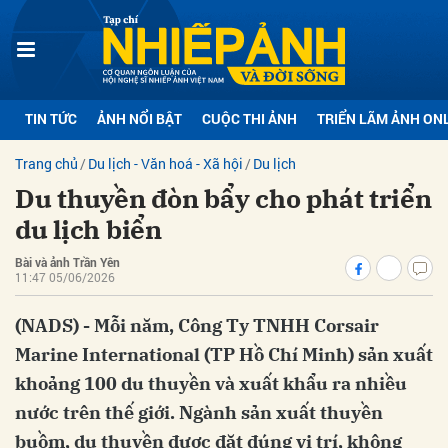
bình luận
TIN TỨC
ẢNH NỔI BẬT
CUỘC THI ẢNH
TRIỂN LÃM ẢNH ON
Trang chủ
Du lịch - Văn hoá - Xã hội
Du lịch
Du thuyền đòn bẩy cho phát triển
du lịch biển
Bài và ảnh Trần Yên
11:47 05/06/2026
Hủy
G
(NADS) - Mỗi năm, Công Ty TNHH Corsair
Marine International (TP Hồ Chí Minh) sản xuất
khoảng 100 du thuyền và xuất khẩu ra nhiều
nước trên thế giới. Ngành sản xuất thuyền
buồm, du thuyền được đặt đúng vị trí, không