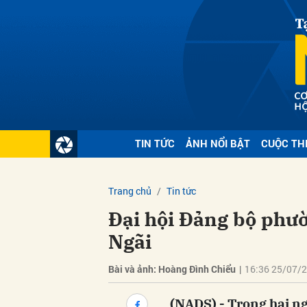
Gửi 
TIN TỨC
ẢNH NỔI BẬT
CUỘC TH
Trang chủ
Tin tức
Đại hội Đảng bộ phư
Ngãi
Bài và ảnh: Hoàng Đình Chiểu
|
16:36 25/07/
(NADS) - Trong hai n