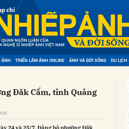
bình luận
I ẢNH
TRIỂN LÃM ẢNH ONLINE
ẢNH VÀ ĐỜI SỐNG
DU LỊCH 
ờng Đăk Cấm, tỉnh Quảng
Hủy
G
2025
gày 24 và 25/7, Đảng bộ phường Đăk