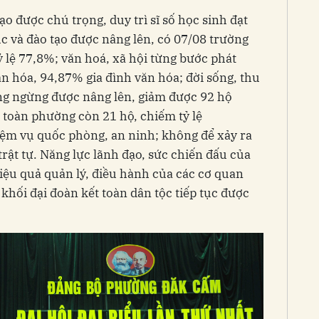
ạo được chú trọng, duy trì sĩ số học sinh đạt
c và đào tạo được nâng lên, có 07/08 trường
ỷ lệ 77,8%; văn hoá, xã hội từng bước phát
ăn hóa, 94,87% gia đình văn hóa; đời sống, thu
g ngừng được nâng lên, giảm được 92 hộ
 toàn phường còn 21 hộ, chiếm tỷ lệ
iệm vụ quốc phòng, an ninh; không để xảy ra
rật tự. Năng lực lãnh đạo, sức chiến đấu của
hiệu quả quản lý, điều hành của các cơ quan
khối đại đoàn kết toàn dân tộc tiếp tục được