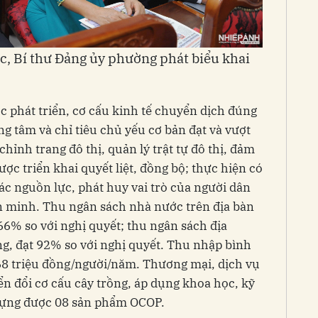
 Bí thư Đảng ủy phường phát biểu khai
ớc phát triển, cơ cấu kinh tế chuyển dịch đúng
g tâm và chỉ tiêu chủ yếu cơ bản đạt và vượt
chỉnh trang đô thị, quản lý trật tự đô thị, đảm
ợc triển khai quyết liệt, đồng bộ; thực hiện có
ác nguồn lực, phát huy vai trò của người dân
n minh. Thu ngân sách nhà nước trên địa bàn
66% so với nghị quyết; thu ngân sách địa
g, đạt 92% so với nghị quyết. Thu nhập bình
68 triệu đồng/người/năm. Thương mại, dịch vụ
ển đổi cơ cấu cây trồng, áp dụng khoa học, kỹ
 dựng được 08 sản phẩm OCOP.