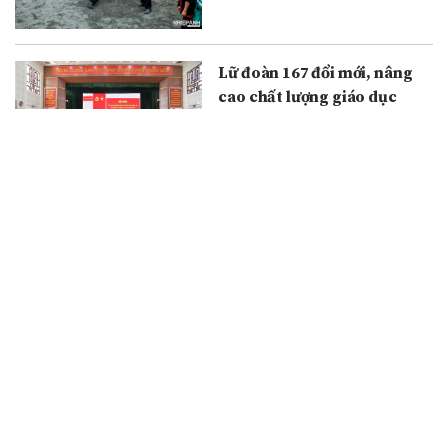
Lữ đoàn 167 đổi mới, nâng
cao chất lượng giáo dục
chính trị, xây dựng chính
quy vững chắc
31/07/2026
Quảng Trị – mảnh đất biểu
tượng của ý chí anh hùng
cách mạng
30/07/2026
Du lịch TPHCM tăng tốc để
đạt mục tiêu tăng trưởng
hai con số