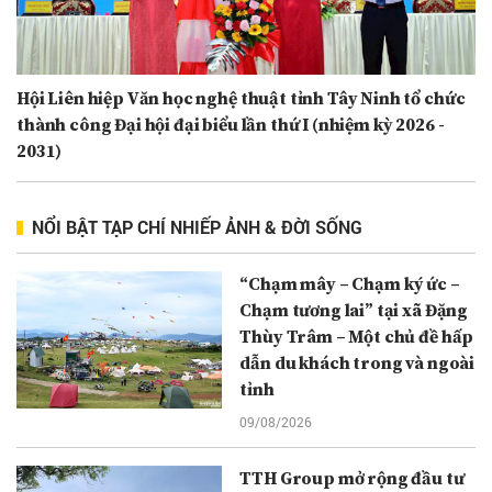
Hội Liên hiệp Văn học nghệ thuật tỉnh Tây Ninh tổ chức
thành công Đại hội đại biểu lần thứ I (nhiệm kỳ 2026 -
2031)
NỔI BẬT TẠP CHÍ NHIẾP ẢNH & ĐỜI SỐNG
“Chạm mây – Chạm ký ức –
Chạm tương lai” tại xã Đặng
Thùy Trâm – Một chủ đề hấp
dẫn du khách trong và ngoài
tỉnh
09/08/2026
TTH Group mở rộng đầu tư