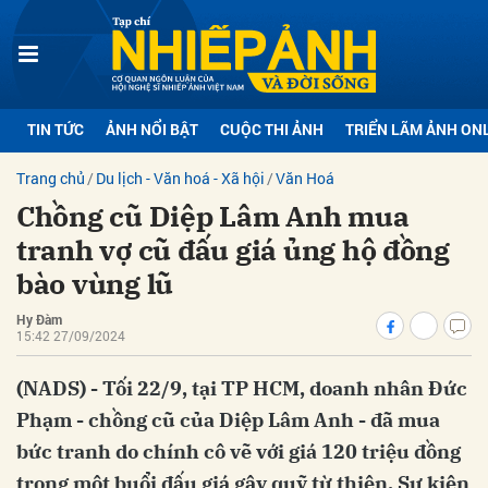
bình luận
TIN TỨC
ẢNH NỔI BẬT
CUỘC THI ẢNH
TRIỂN LÃM ẢNH ON
Trang chủ
Du lịch - Văn hoá - Xã hội
Văn Hoá
Chồng cũ Diệp Lâm Anh mua
tranh vợ cũ đấu giá ủng hộ đồng
bào vùng lũ
Hy Đàm
Hủy
G
15:42 27/09/2024
(NADS) - Tối 22/9, tại TP HCM, doanh nhân Đức
Phạm - chồng cũ của Diệp Lâm Anh - đã mua
bức tranh do chính cô vẽ với giá 120 triệu đồng
trong một buổi đấu giá gây quỹ từ thiện. Sự kiện