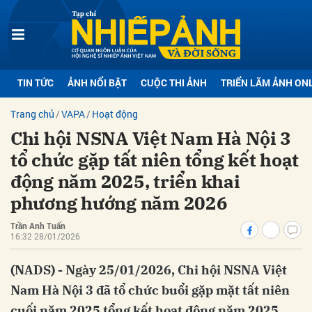
bình luận
TIN TỨC
ẢNH NỔI BẬT
CUỘC THI ẢNH
TRIỂN LÃM ẢNH ON
Trang chủ
VAPA
Hoạt động
Chi hội NSNA Việt Nam Hà Nội 3
tổ chức gặp tất niên tổng kết hoạt
động năm 2025, triển khai
phương hướng năm 2026
Hủy
G
Trần Anh Tuấn
16:32 28/01/2026
(NADS) - Ngày 25/01/2026, Chi hội NSNA Việt
Nam Hà Nội 3 đã tổ chức buổi gặp mặt tất niên
cuối năm 2025 tổng kết hoạt động năm 2025,