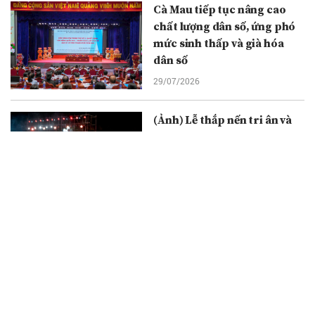
Cà Mau tiếp tục nâng cao
chất lượng dân số, ứng phó
mức sinh thấp và già hóa
dân số
29/07/2026
(Ảnh) Lễ thắp nến tri ân và
cầu truyền hình “Đi tìm
đồng đội”: Thắp sáng đạo lý
uống nước nhớ nguồn
29/07/2026
Ông Nguyễn Đức Tâm được
bầu làm Chủ tịch Ủy ban
nhân dân tỉnh Quảng Ngãi
nhiệm kỳ 2026-2031
28/07/2026