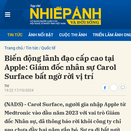
bình luận
TIN TỨC
ẢNH NỔI BẬT
CUỘC THI ẢNH
TRIỂN LÃM ẢNH ON
Trang chủ
Tin tức
Quốc tế
Biến động lãnh đạo cấp cao tại
Apple: Giám đốc nhân sự Carol
Surface bất ngờ rời vị trí
TH
Hủy
G
19:22 17/10/2024
(NADS) - Carol Surface, người gia nhập Apple từ
Medtronic vào đầu năm 2023 với vai trò Giám
đốc Nhân sự, đã thông báo rời khỏi công ty chỉ
sau chưa đầy hai năm gắn bó. Sự ra đi bất ngờ