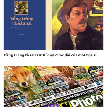
Vầng trăng và sáu xu: Bí mật cuộc đời của một họa sĩ