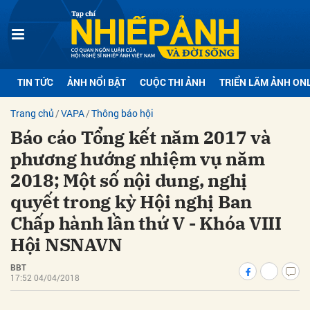
bình luận
TIN TỨC
ẢNH NỔI BẬT
CUỘC THI ẢNH
TRIỂN LÃM ẢNH ON
Trang chủ
VAPA
Thông báo hội
Báo cáo Tổng kết năm 2017 và
phương hướng nhiệm vụ năm
2018; Một số nội dung, nghị
quyết trong kỳ Hội nghị Ban
Hủy
G
Chấp hành lần thứ V - Khóa VIII
Hội NSNAVN
BBT
17:52 04/04/2018