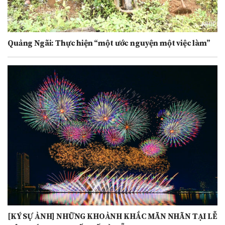
Quảng Ngãi: Thực hiện “một ước nguyện một việc làm”
[KÝ SỰ ẢNH] NHỮNG KHOẢNH KHẮC MÃN NHÃN TẠI LỄ