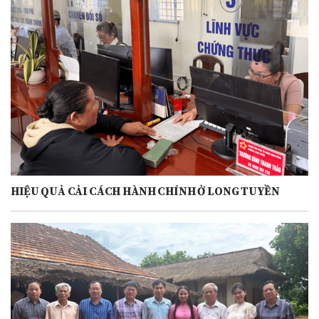
HIỆU QUẢ CẢI CÁCH HÀNH CHÍNH Ở LONG TUYỀN