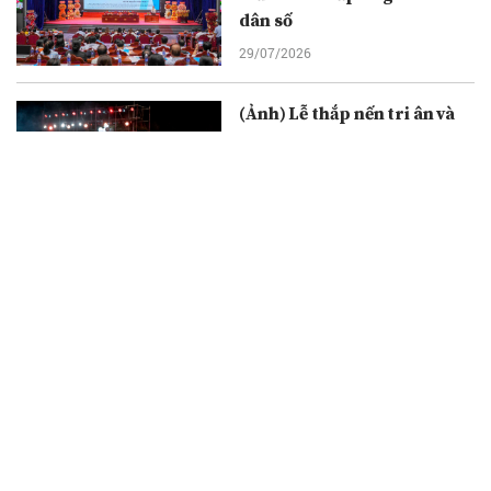
dân số
29/07/2026
(Ảnh) Lễ thắp nến tri ân và
cầu truyền hình “Đi tìm
đồng đội”: Thắp sáng đạo lý
uống nước nhớ nguồn
29/07/2026
Ông Nguyễn Đức Tâm được
bầu làm Chủ tịch Ủy ban
nhân dân tỉnh Quảng Ngãi
nhiệm kỳ 2026-2031
28/07/2026
Quảng Ngãi: “Hành trình tri
ân - Điều ước tháng Bảy”