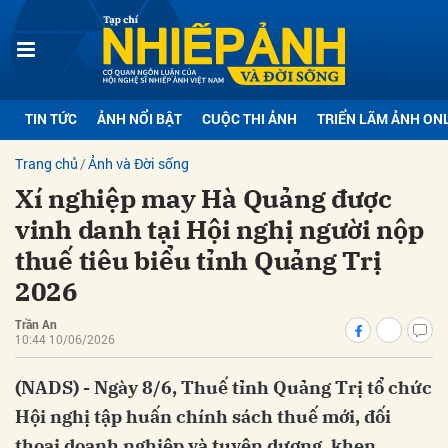
bình luận
TIN TỨC
ẢNH NỔI BẬT
CUỘC THI ẢNH
TRIỂN LÃM ẢNH ON
Trang chủ
Ảnh và Đời sống
Xí nghiệp may Hà Quảng được
vinh danh tại Hội nghị người nộp
thuế tiêu biểu tỉnh Quảng Trị
2026
Hủy
G
Trần An
10:44 10/06/2026
(NADS) - Ngày 8/6, Thuế tỉnh Quảng Trị tổ chức
Hội nghị tập huấn chính sách thuế mới, đối
thoại doanh nghiệp và tuyên dương, khen