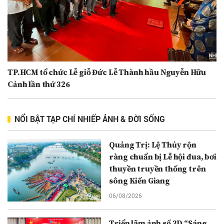
TP.HCM tổ chức Lễ giỗ Đức Lễ Thành hầu Nguyễn Hữu
Cảnh lần thứ 326
NỔI BẬT TẠP CHÍ NHIẾP ẢNH & ĐỜI SỐNG
Quảng Trị: Lệ Thủy rộn
ràng chuẩn bị Lễ hội đua, bơi
thuyền truyền thống trên
sông Kiến Giang
06/08/2026
Triển lãm ảnh số 3D “Sáng