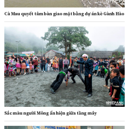
Cà Mau quyết tâm bàn giao mặt bằng dự án kè Gành Hào
Sắc màu người Mông ẩn hiện giữa tầng mây