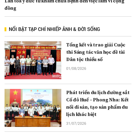
Lan tỏa y đức từ khám chữa bệnh đến việc làm vì cộng
đồng
NỔI BẬT TẠP CHÍ NHIẾP ẢNH & ĐỜI SỐNG
Tổng kết và trao giải Cuộc
thi Sáng tác văn học đề tài
Dân tộc thiểu số
01/08/2026
Phát triển du lịch đường sắt
Cố đô Huế – Phong Nha: Kết
nối di sản, tạo sản phẩm du
lịch khác biệt
31/07/2026