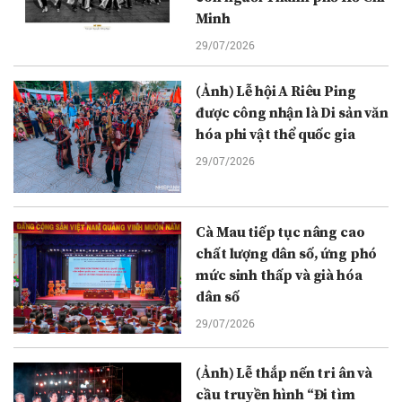
Minh
29/07/2026
(Ảnh) Lễ hội A Riêu Ping
được công nhận là Di sản văn
hóa phi vật thể quốc gia
29/07/2026
Cà Mau tiếp tục nâng cao
chất lượng dân số, ứng phó
mức sinh thấp và già hóa
dân số
29/07/2026
(Ảnh) Lễ thắp nến tri ân và
cầu truyền hình “Đi tìm