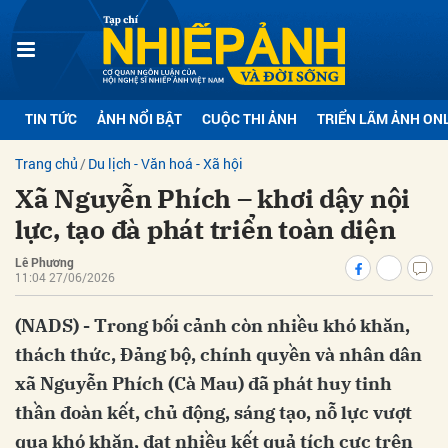
bình luận
TIN TỨC
ẢNH NỔI BẬT
CUỘC THI ẢNH
TRIỂN LÃM ẢNH ON
Trang chủ
Du lịch - Văn hoá - Xã hội
Xã Nguyễn Phích – khơi dậy nội
lực, tạo đà phát triển toàn diện
Lê Phương
11:04 27/06/2026
Hủy
G
(NADS) - Trong bối cảnh còn nhiều khó khăn,
thách thức, Đảng bộ, chính quyền và nhân dân
xã Nguyễn Phích (Cà Mau) đã phát huy tinh
thần đoàn kết, chủ động, sáng tạo, nỗ lực vượt
qua khó khăn, đạt nhiều kết quả tích cực trên