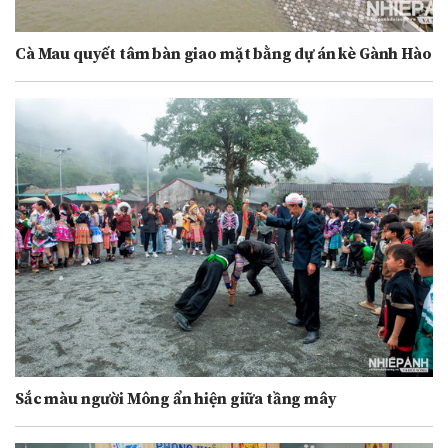
Cà Mau quyết tâm bàn giao mặt bằng dự án kè Gành Hào
Sắc màu người Mông ẩn hiện giữa tầng mây