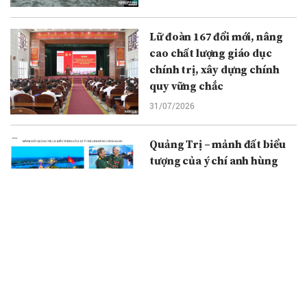
Lữ đoàn 167 đổi mới, nâng
cao chất lượng giáo dục
chính trị, xây dựng chính
quy vững chắc
31/07/2026
Quảng Trị – mảnh đất biểu
tượng của ý chí anh hùng
cách mạng
30/07/2026
Du lịch TPHCM tăng tốc để
đạt mục tiêu tăng trưởng
hai con số
29/07/2026