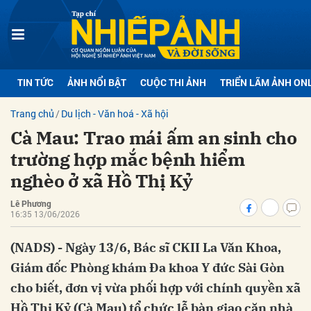
bình luận
TIN TỨC
ẢNH NỔI BẬT
CUỘC THI ẢNH
TRIỂN LÃM ẢNH ON
Trang chủ
Du lịch - Văn hoá - Xã hội
Cà Mau: Trao mái ấm an sinh cho
trường hợp mắc bệnh hiểm
nghèo ở xã Hồ Thị Kỷ
Lê Phương
Hủy
G
16:35 13/06/2026
(NADS) - Ngày 13/6, Bác sĩ CKII La Văn Khoa,
Giám đốc Phòng khám Đa khoa Y đức Sài Gòn
cho biết, đơn vị vừa phối hợp với chính quyền xã
Hồ Thị Kỷ (Cà Mau) tổ chức lễ bàn giao căn nhà