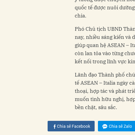
quốc tế được nuôi dưỡng 
chia.
Phó Chủ tịch UBND Thành
nay, nhiều sáng kiến và d
giúp quan hệ ASEAN – Ita
còn lan tỏa vào từng chươ
kết nối trong lĩnh vực ki
Lãnh đạo Thành phố chúc
tế ASEAN – Italia ngày cà
thoại, hợp tác và phát t
muốn tình hữu nghị, hợp 
bền chặt, sâu sắc.
Chia sẻ Facebook
Chia sẻ Zalo