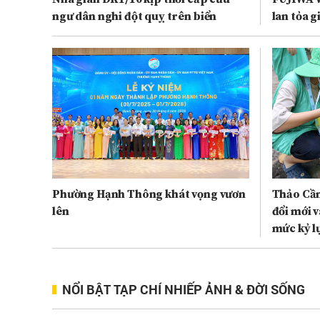
ngư dân nghi đột quỵ trên biển
lan tỏa gi
Phường Hạnh Thông khát vọng vươn
Thảo Cầm
lên
đổi mới 
mức kỷ l
NỔI BẬT TẠP CHÍ NHIẾP ẢNH & ĐỜI SỐNG