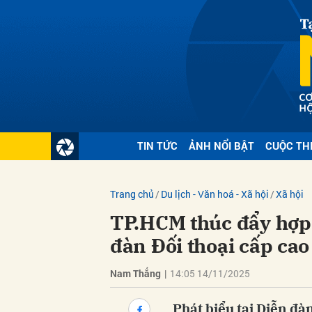
Gửi 
TIN TỨC
ẢNH NỔI BẬT
CUỘC TH
Trang chủ
Du lịch - Văn hoá - Xã hội
Xã hội
TP.HCM thúc đẩy hợp 
đàn Đối thoại cấp ca
Nam Thắng
|
14:05 14/11/2025
Phát biểu tại Diễn đàn