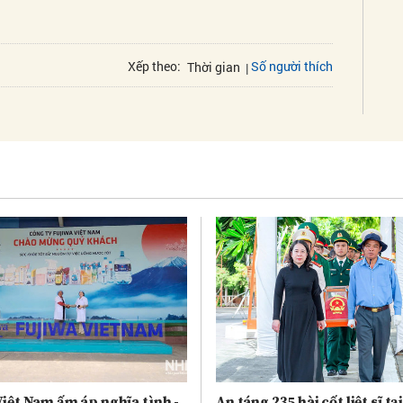
Số người thích
Xếp theo:
Thời gian
iệt Nam ấm áp nghĩa tình -
An táng 235 hài cốt liệt sĩ tạ