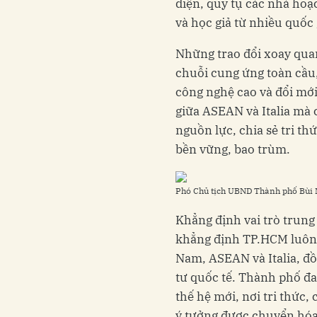
diện, quy tụ các nhà hoạ
và học giả từ nhiều quốc 
Những trao đổi xoay quan
chuỗi cung ứng toàn cầu,
công nghệ cao và đổi mới
giữa ASEAN và Italia mà 
nguồn lực, chia sẻ tri th
bền vững, bao trùm.
Phó Chủ tịch UBND Thành phố Bùi 
Khẳng định vai trò trung
khẳng định TP.HCM luôn nỗ
Nam, ASEAN và Italia, đồ
tư quốc tế. Thành phố đ
thế hệ mới, nơi tri thức,
ý tưởng được chuyển hóa