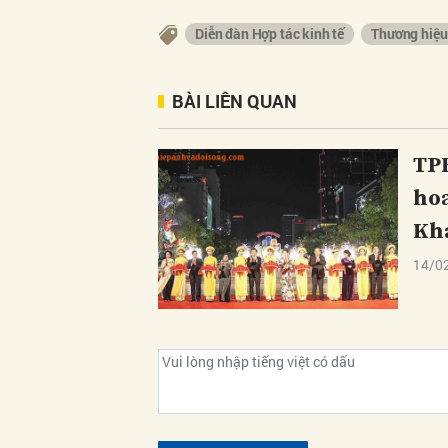
Diễn đàn Hợp tác kinh tế
Thương hiệu
BÀI LIÊN QUAN
TPH
hoa
Khá
14/0