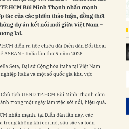
D TP.HCM Bùi Minh Thạnh nhấn mạnh
p tác của các phiên thảo luận, đồng thời
những dự án kết nối mới giữa Việt Nam –
ương lai.
P.HCM diễn ra tiệc chiêu đãi Diễn đàn Đối thoại
tế ASEAN - Italia lần thứ 9 năm 2025.
la Seta, Đại sứ Cộng hòa Italia tại Việt Nam
 nghiệp Italia và một số quốc gia khu vực
Phó Chủ tịch UBND TP.HCM Bùi Minh Thạnh cảm
hành trong một ngày làm việc sôi nổi, hiệu quả.
M nhấn mạnh, tại Diễn đàn lần này, các
ra trong không khí cởi mở, sâu sắc và toàn