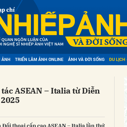
bình luận
I ẢNH
TRIỂN LÃM ẢNH ONLINE
ẢNH VÀ ĐỜI SỐNG
DU LỊCH 
Hủy
G
tác ASEAN – Italia từ Diễn
o 2025
 Đối thoại cấp cao ASEAN – Italia lần thứ