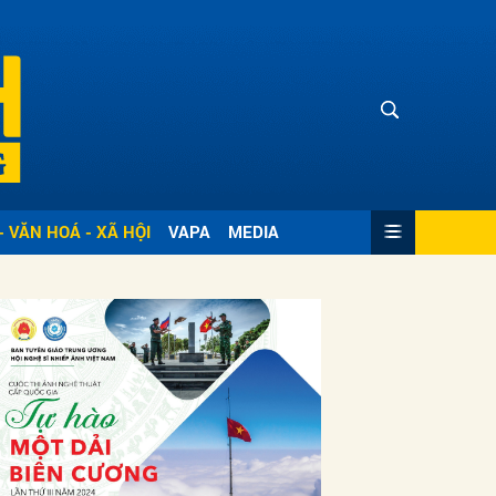
- VĂN HOÁ - XÃ HỘI
VAPA
MEDIA
ửi