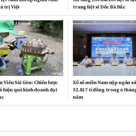
á trị Việt
trang liệt sĩ Dốc Bà Đắc
 Viên Sài Gòn: Chiến lược
Xổ số miền Nam nộp ngân s
và hiệu quả kinh doanh đạt
32.817 tỉ đồng trong 6 thán
ục
năm