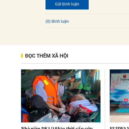
Gửi bình luận
(0) Bình luận
ĐỌC THÊM XÃ HỘI
Nhà giàn DK1/10 kịp thời cấp cứu
FUJIWA V