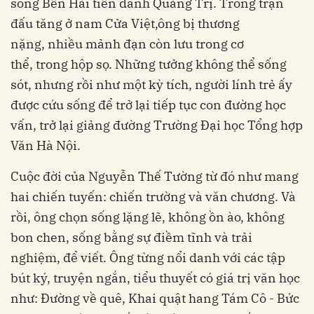
sông Bến Hải tiến đánh Quảng Trị. Trong trận
đấu tăng ở nam Cửa Việt,ông bị thương
nặng, nhiều mảnh đạn còn lưu trong cơ
thể, trong hộp sọ. Những tưởng không thể sống
sót, nhưng rồi như một kỳ tích, người lính trẻ ấy
được cứu sống để trở lại tiếp tục con đường học
vấn, trở lại giảng đường Trường Đại học Tổng hợp
Văn Hà Nội.
Cuộc đời của Nguyễn Thế Tường từ đó như mang
hai chiến tuyến: chiến trường và văn chương. Và
rồi, ông chọn sống lặng lẽ, không ồn ào, không
bon chen, sống bằng sự điềm tĩnh và trải
nghiệm, để viết. Ông từng nổi danh với các tập
bút ký, truyện ngắn, tiểu thuyết có giá trị văn học
như: Đường về quê, Khai quật hang Tám Cô - Bức