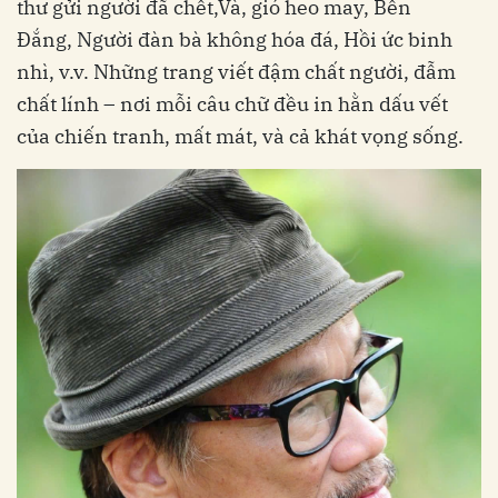
thư gửi người đã chết,Và, gió heo may, Bến
Đắng, Người đàn bà không hóa đá, Hồi ức binh
nhì, v.v. Những trang viết đậm chất người, đẫm
chất lính – nơi mỗi câu chữ đều in hằn dấu vết
của chiến tranh, mất mát, và cả khát vọng sống.