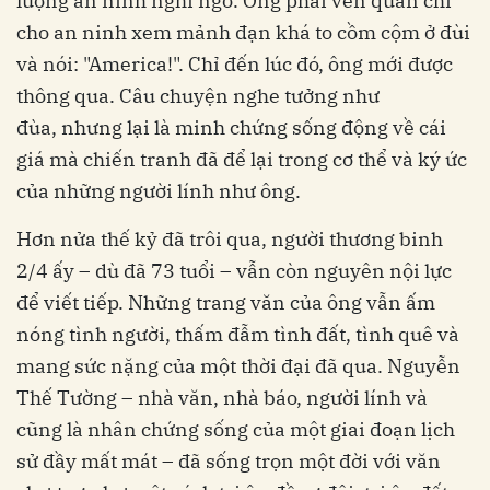
lượng an ninh nghi ngờ. Ông phải vén quần chỉ
cho an ninh xem mảnh đạn khá to cồm cộm ở đùi
và nói: "America!". Chỉ đến lúc đó, ông mới được
thông qua. Câu chuyện nghe tưởng như
đùa, nhưng lại là minh chứng sống động về cái
giá mà chiến tranh đã để lại trong cơ thể và ký ức
của những người lính như ông.
Hơn nửa thế kỷ đã trôi qua, người thương binh
2/4 ấy – dù đã 73 tuổi – vẫn còn nguyên nội lực
để viết tiếp. Những trang văn của ông vẫn ấm
nóng tình người, thấm đẫm tình đất, tình quê và
mang sức nặng của một thời đại đã qua. Nguyễn
Thế Tường – nhà văn, nhà báo, người lính và
cũng là nhân chứng sống của một giai đoạn lịch
sử đầy mất mát – đã sống trọn một đời với văn