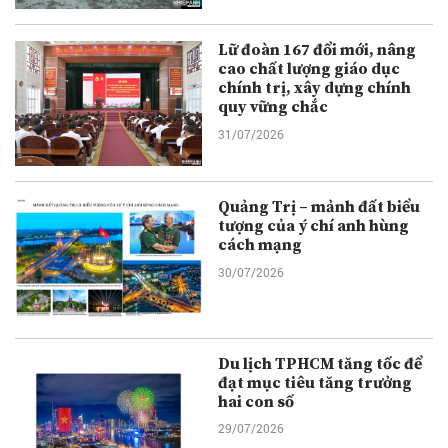
Lữ đoàn 167 đổi mới, nâng
cao chất lượng giáo dục
chính trị, xây dựng chính
quy vững chắc
31/07/2026
Quảng Trị – mảnh đất biểu
tượng của ý chí anh hùng
cách mạng
30/07/2026
Du lịch TPHCM tăng tốc để
đạt mục tiêu tăng trưởng
hai con số
29/07/2026