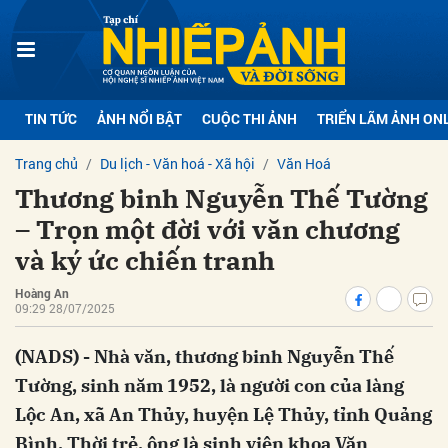
bình luận
TIN TỨC
ẢNH NỔI BẬT
CUỘC THI ẢNH
TRIỂN LÃM ẢNH ON
Trang chủ
Du lịch - Văn hoá - Xã hội
Văn Hoá
Thương binh Nguyễn Thế Tường
– Trọn một đời với văn chương
và ký ức chiến tranh
Hoàng An
09:29 28/07/2025
Hủy
G
(NADS) - Nhà văn, thương binh Nguyễn Thế
Tường, sinh năm 1952, là người con của làng
Lộc An, xã An Thủy, huyện Lệ Thủy, tỉnh Quảng
Bình. Thời trẻ, ông là sinh viên khoa Văn