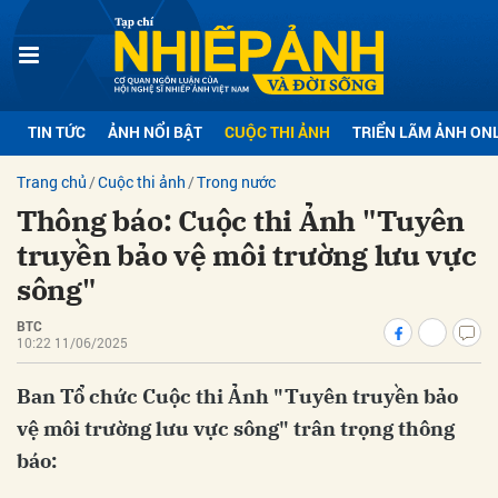
bình luận
TIN TỨC
ẢNH NỔI BẬT
CUỘC THI ẢNH
TRIỂN LÃM ẢNH ON
Trang chủ
Cuộc thi ảnh
Trong nước
Thông báo: Cuộc thi Ảnh "Tuyên
truyền bảo vệ môi trường lưu vực
sông"
BTC
Hủy
G
10:22 11/06/2025
Ban Tổ chức Cuộc thi Ảnh "Tuyên truyền bảo
vệ môi trường lưu vực sông" trân trọng thông
báo: